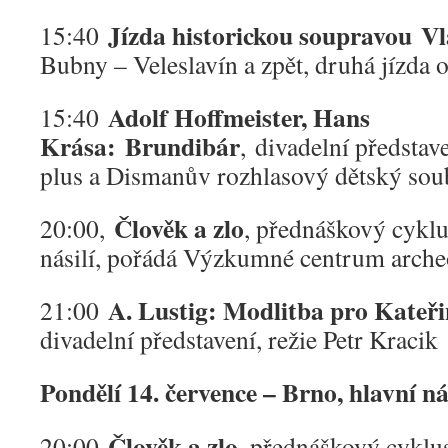
Jízda historickou soupravou V
15:40
Bubny – Veleslavín a zpět, druhá jízda 
Adolf Hoffmeister, Hans
15:40
Krása: Brundibár
, divadelní představ
plus a Dismanův rozhlasový dětský sou
Člověk a zlo
20:00,
, přednáškový cykl
násilí, pořádá Výzkumné centrum arche
A. Lustig: Modlitba pro Kateř
21:00
divadelní představení, režie Petr Kracik
Pondělí 14. července – Brno, hlavní n
Člověk a zlo
20:00
, přednáškový cyklu