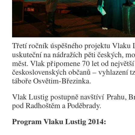
Třetí ročník úspěšného projektu Vlaku L
uskuteční na nádražích pěti českých, m
měst. Vlak připomene 70 let od největš
československých občanů – vyhlazení tz
táboře Osvětim-Březinka.
Vlak Lustig postupně navštíví Prahu, Br
pod Radhoštěm a Poděbrady.
Program Vlaku Lustig 2014: