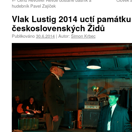
hudebník Pavel Zajíček
Vlak Lustig 2014 uctí památk
československých Židů
Publikováno
30.6.2014
|
Autor:
Šimon Krbec