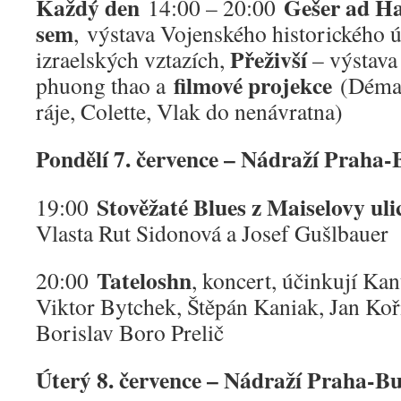
Každý den
Gešer ad H
14:00 – 20:00
sem
, výstava Vojenského historického ú
Přeživší
izraelských vztazích,
– výstava 
filmové projekce
phuong thao a
(Déman
ráje, Colette, Vlak do nenávratna)
Pondělí 7. července – Nádraží Praha
Stověžaté Blues z Maiselovy uli
19:00
Vlasta Rut Sidonová a Josef Gušlbauer
Tateloshn
20:00
, koncert, účinkují Kan
Viktor Bytchek, Štěpán Kaniak, Jan Koř
Borislav Boro Prelič
Úterý 8. července – Nádraží Praha-B