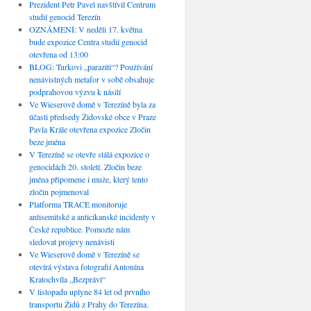
Prezident Petr Pavel navštívil Centrum
studií genocid Terezín
OZNÁMENÍ: V neděli 17. května
bude expozice Centra studií genocid
otevřena od 13:00
BLOG: Turkovi „paraziti“? Používání
nenávistných metafor v sobě obsahuje
podprahovou výzvu k násilí
Ve Wieserově domě v Terezíně byla za
účasti předsedy Židovské obce v Praze
Pavla Krále otevřena expozice Zločin
beze jména
V Terezíně se otevře stálá expozice o
genocidách 20. století. Zločin beze
jména připomene i muže, který tento
zločin pojmenoval
Platforma TRACE monitoruje
antisemitské a anticikanské incidenty v
České republice. Pomozte nám
sledovat projevy nenávisti
Ve Wieserově domě v Terezíně se
otevírá výstava fotografií Antonína
Kratochvíla „Bezpráví“
V listopadu uplyne 84 let od prvního
transportu Židů z Prahy do Terezína.