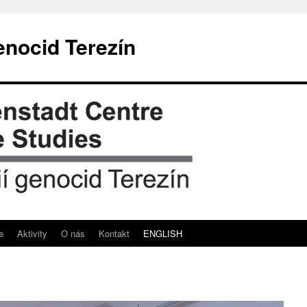
enocid Terezín
e
Aktivity
O nás
Kontakt
ENGLISH