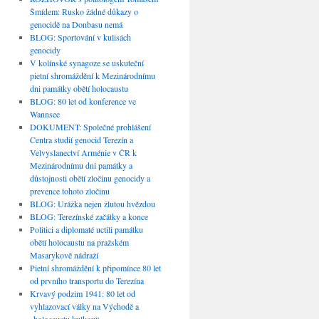
Šmídem: Rusko žádné důkazy o
genocidě na Donbasu nemá
BLOG: Sportování v kulisách
genocidy
V kolínské synagoze se uskuteční
pietní shromáždění k Mezinárodnímu
dni památky obětí holocaustu
BLOG: 80 let od konference ve
Wannsee
DOKUMENT: Společné prohlášení
Centra studií genocid Terezín a
Velvyslanectví Arménie v ČR k
Mezinárodnímu dni památky a
důstojnosti obětí zločinu genocidy a
prevence tohoto zločinu
BLOG: Urážka nejen žlutou hvězdou
BLOG: Terezínské začátky a konce
Politici a diplomaté uctili památku
obětí holocaustu na pražském
Masarykově nádraží
Pietní shromáždění k připomínce 80 let
od prvního transportu do Terezína
Krvavý podzim 1941: 80 let od
vyhlazovací války na Východě a