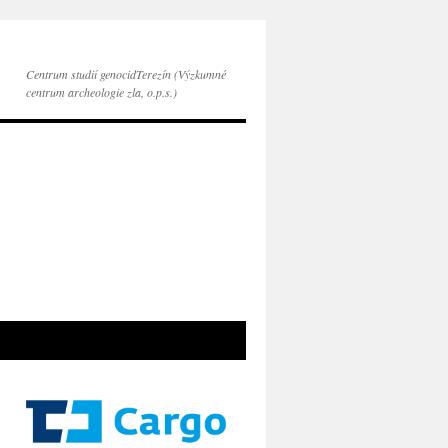
Centrum studií genocidTerezín (Výzkumné
centrum archeologie zla, o.p.s.)