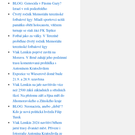
BLOG: Genocida v Pásmu Gazy?
Izrael v roli podezřelého
Čtvrtý ročník Memoriálu terezínské
fotbalové ligy: Mladí sportovci uctili
památku obětí holocaustu, vítězem
turnaje se stali žáci FK Teplice
Fotbal jako za války. V Terezíně
proběhne čtvrtý ročník Memoriálu
terezínské fotbalové ligy
Vlak Lemkin poprvé zavítá na
Moravu. V Brně zahájí jeho podzimní
trasu komentovaná prohlídka s
Antonínem Kratochvílem
Expozice ve Wieserově domě bude
21.9. a 28.9. uzavřena
Vlak Lemkin na jaře navštívilo více
než 2500 žáků základních a středních
škol. Na přelomu září a října míří do
Jihomoravského a Zlínského kraje
BLOG: Neonacista, anebo „debil“?
Kdo je nová politická hvězda Filip
Turek
Vlak Lemkin 2024 navštíví během
jarní trasy dvanáct měst. Přiveze i
fotografie Antonína Kratochvíla ze