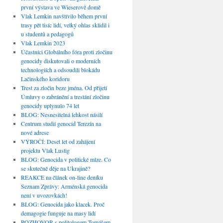
první výstava ve Wieserově domě
Vlak Lemkin navštívilo během první
trasy pět tisíc lidí, velký ohlas sklidil i
u studentů a pedagogů
Vlak Lemkin 2023
Účastníci Globálního fóra proti zločinu
genocidy diskutovali o moderních
technologiích a odsoudili blokádu
Lačinského koridoru
Trest za zločin beze jména. Od přijetí
Úmluvy o zabránění a trestání zločinu
genocidy uplynulo 74 let
BLOG: Nesnesitelná lehkost násilí
Centrum studií genocid Terezín na
nové adrese
VÝROČÍ: Deset let od zahájení
projektu Vlak Lustig
BLOG: Genocida v politické mlze. Co
se skutečně děje na Ukrajině?
REAKCE na článek on-line deníku
Seznam Zprávy: Arménská genocida
není v uvozovkách!
BLOG: Genocida jako klacek. Proč
demagogie funguje na masy lidí
ROZHOVOR s politologem Tomášem