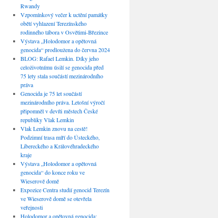
Rwandy
Vzpomínkový večer k uctění památky
obětí vyhlazení Terezínského
rodinného tábora v Osvětimi-Březince
Výstava „Holodomor a opětovná
genocida“ prodloužena do června 2024
BLOG: Rafael Lemkin. Díky jeho
celoživotnímu úsilí se genocida před
75 lety stala součástí mezinárodního
práva
Genocida je 75 let součástí
mezinárodního práva. Letošní výročí
připomněl v devíti městech České
republiky Vlak Lemkin
Vlak Lemkin znovu na cestě!
Podzimní trasa míří do Ústeckého,
Libereckého a Královéhradeckého
kraje
Výstava „Holodomor a opětovná
genocida“ do konce roku ve
Wieserově domě
Expozice Centra studií genocid Terezín
ve Wieserově domě se otevřela
veřejnosti
Holodomor a opětovná genocida: