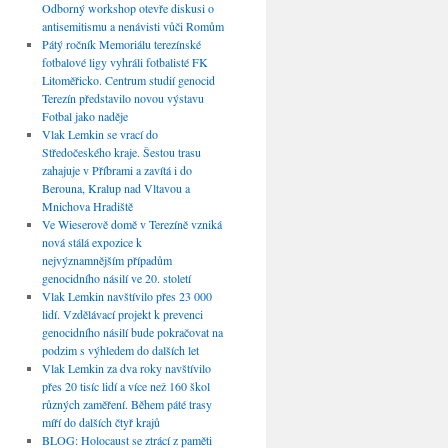
Odborný workshop otevře diskusi o
antisemitismu a nenávisti vůči Romům
Pátý ročník Memoriálu terezínské
fotbalové ligy vyhráli fotbalisté FK
Litoměřicko. Centrum studií genocid
Terezín představilo novou výstavu
Fotbal jako naděje
Vlak Lemkin se vrací do
Středočeského kraje. Šestou trasu
zahajuje v Příbrami a zavítá i do
Berouna, Kralup nad Vltavou a
Mnichova Hradiště
Ve Wieserově domě v Terezíně vzniká
nová stálá expozice k
nejvýznamnějším případům
genocidního násilí ve 20. století
Vlak Lemkin navštívilo přes 23 000
lidí. Vzdělávací projekt k prevenci
genocidního násilí bude pokračovat na
podzim s výhledem do dalších let
Vlak Lemkin za dva roky navštívilo
přes 20 tisíc lidí a více než 160 škol
různých zaměření. Během páté trasy
míří do dalších čtyř krajů
BLOG: Holocaust se ztrácí z paměti