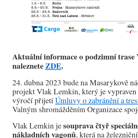
Aktuální informace o podzimní trase
naleznete
ZDE
.
24. dubna 2023 bude na Masarykově nád
projekt Vlak Lemkin, který je vypraven u
výročí přijetí
Úmluvy o zabránění a tres
Valným shromážděním Organizace spoj
souprava čtyř speciál
Vlak Lemkin je
nákladních vagonů
, která na železničn