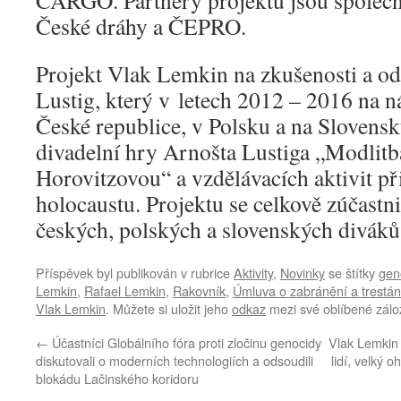
CARGO. Partnery projektu jsou spol
České dráhy a ČEPRO.
Projekt Vlak Lemkin na zkušenosti a od
Lustig, který v letech 2012 – 2016 na n
České republice, v Polsku a na Slovens
divadelní hry Arnošta Lustiga „Modlitb
Horovitzovou“ a vzdělávacích aktivit p
holocaustu. Projektu se celkově zúčastn
českých, polských a slovenských diváků
Příspěvek byl publikován v rubrice
Aktivity
,
Novinky
se štítky
gen
Lemkin
,
Rafael Lemkin
,
Rakovník
,
Úmluva o zabránění a trestán
Vlak Lemkin
. Můžete si uložit jeho
odkaz
mezi své oblíbené zálo
←
Účastníci Globálního fóra proti zločinu genocidy
Vlak Lemkin 
diskutovali o moderních technologiích a odsoudili
lidí, velký 
blokádu Lačinského koridoru