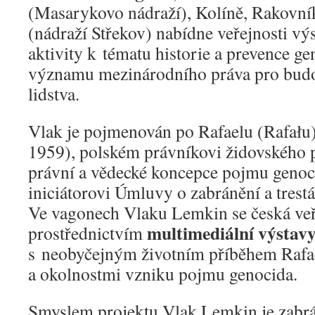
(Masarykovo nádraží), Kolíně, Rakovní
(nádraží Střekov) nabídne veřejnosti výs
aktivity k tématu historie a prevence ge
významu mezinárodního práva pro bud
lidstva.
Vlak je pojmenován po Rafaelu (Rafału
1959), polském právníkovi židovského 
právní a vědecké koncepce pojmu genoc
iniciátorovi Úmluvy o zabránění a trestá
Ve vagonech Vlaku Lemkin se česká veř
multimediální výstav
prostřednictvím
s neobyčejným životním příběhem Rafa
a okolnostmi vzniku pojmu genocida.
Smyslem projektu Vlak Lemkin je zabrá