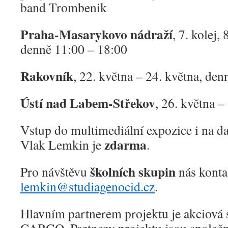
band Trombenik
Praha-Masarykovo nádraží
, 7. kolej,
denně 11:00 – 18:00
Rakovník
, 22. května – 24. května, de
Ústí nad Labem-Střekov
, 26. května –
Vstup do multimediální expozice i na dal
zdarma
Vlak Lemkin je
.
školních skupin
Pro návštěvu
nás konta
lemkin@studiagenocid.cz
.
Hlavním partnerem projektu je akciová