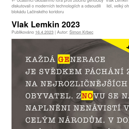
diskutovali o moderních technologiích a odsoudili
lidí, velký 
blokádu Lačinského koridoru
Vlak Lemkin 2023
Publikováno
16.4.2023
|
Autor:
Šimon Krbec