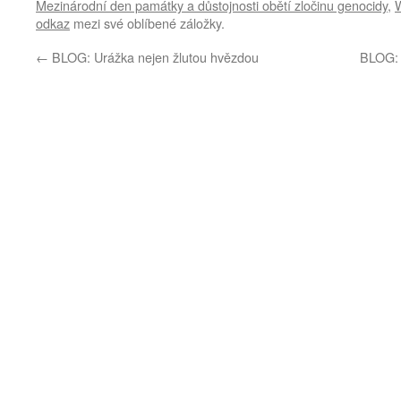
Mezinárodní den památky a důstojnosti obětí zločinu genocidy
,
odkaz
mezi své oblíbené záložky.
←
BLOG: Urážka nejen žlutou hvězdou
BLOG: 