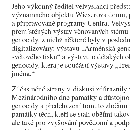
Jeho výkonný ředitel velvyslanci předsta
významného objektu Wieserova domu, p
a připravované programy Centra. Velvysl
přemístěných výstav věnovaných stému
genocidy, z nichž některé byly v posled
digitalizovány: výstavu „Arménská genoc
světového tisku“ a výstavu o dětských 
genocidy, která je součástí výstavy „Tres
jména.“
Zúčastněné strany v diskusi zdůraznil
Mezinárodního dne památky a důstojnost
genocidy a předcházení tomuto zločinu 
památky těch, kteří se stali oběťmi tako
ale také pro zvyšování povědomí a podpo