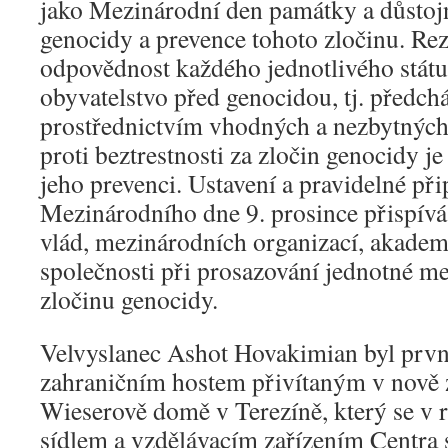
jako Mezinárodní den památky a důstojn
genocidy a prevence tohoto zločinu. Re
odpovědnost každého jednotlivého státu
obyvatelstvo před genocidou, tj. předch
prostřednictvím vhodných a nezbytných 
proti beztrestnosti za zločin genocidy j
jeho prevenci. Ustavení a pravidelné př
Mezinárodního dne 9. prosince přispívá
vlád, mezinárodních organizací, akadem
společnosti při prosazování jednotné me
zločinu genocidy.
Velvyslanec Ashot Hovakimian byl prvn
zahraničním hostem přivítaným v nově
Wieserově domě v Terezíně, který se v
sídlem a vzdělávacím zařízením Centra s