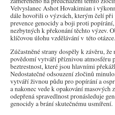
zaměřeného na předcházení těmto zloč
Velvyslanec Ashot Hovakimian i výkonn
dále hovořili o výzvách, kterým čelí př
prevence genocidy a boji proti popírání,
nezbytných k překonání těchto výzev. O
klíčovou úlohu vzdělávání v této otázce
Zúčastněné strany dospěly k závěru, že 
povědomí vytváří příznivou atmosféru p
beztrestnost, které jsou hlavními překá
Nedostatečné odsouzení zločinů minulos
vytváří živnou půdu pro popírání a osp
a nakonec vede k opakování masových z
odepřená spravedlnost pronásleduje gen
genocidy a brání skutečnému usmíření.