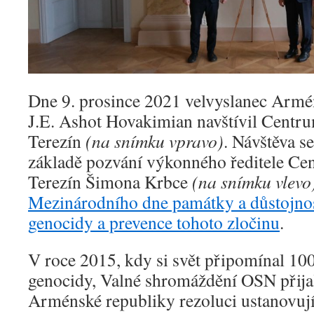
Dne 9. prosince 2021 velvyslanec Armé
J.E. Ashot Hovakimian navštívil Centru
Terezín
(na snímku vpravo)
. Návštěva s
základě pozvání výkonného ředitele Cen
Terezín Šimona Krbce
(na snímku vlev
Mezinárodního dne památky a důstojnost
genocidy a prevence tohoto zločinu
.
V roce 2015, kdy si svět připomínal 10
genocidy, Valné shromáždění OSN přijal
Arménské republiky rezoluci ustanovují