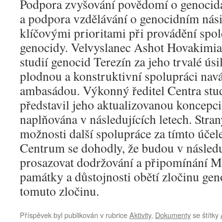
Podpora zvyšování povědomí o genocidác
a podpora vzdělávání o genocidním násil
klíčovými prioritami při provádění spo
genocidy. Velvyslanec Ashot Hovakimi
studií genocid Terezín za jeho trvalé ús
plodnou a konstruktivní spolupráci na
ambasádou. Výkonný ředitel Centra stud
představil jeho aktualizovanou koncepci
naplňována v následujících letech. Stran
možnosti další spolupráce za tímto účel
Centrum se dohodly, že budou v následu
prosazovat dodržování a připomínání 
památky a důstojnosti obětí zločinu ge
tomuto zločinu.
Příspěvek byl publikován v rubrice
Aktivity
,
Dokumenty
se štítky