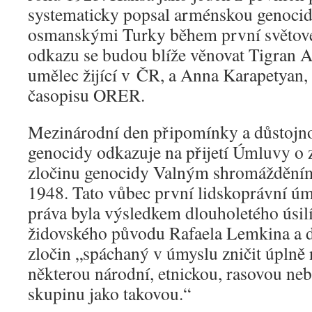
systematicky popsal arménskou genoci
osmanskými Turky během první světové
odkazu se budou blíže věnovat Tigran 
umělec žijící v ČR, a Anna Karapetyan, 
časopisu ORER.
Mezinárodní den připomínky a důstojnos
genocidy odkazuje na přijetí Úmluvy o z
zločinu genocidy Valným shromáždění
1948. Tato vůbec první lidskoprávní ú
práva byla výsledkem dlouholetého úsil
židovského původu Rafaela Lemkina a d
zločin „spáchaný v úmyslu zničit úplně
některou národní, etnickou, rasovou n
skupinu jako takovou.“