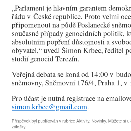
„Parlament je hlavním garantem demokr
řádu v České republice. Proto velmi o
připomenout na půdě Poslanecké sněmov
současné případy genocidních politik, k
absolutním popření důstojnosti a svobo
obyvatel,“ uvedl Šimon Krbec, ředitel p
studií genocid Terezín.
Veřejná debata se koná od 14:00 v bud
sněmovny, Sněmovní 176/4, Praha 1, v m
Pro účast je nutná registrace na emailov
simon.krbec@gmail.com
.
Příspěvek byl publikován v rubrice
Aktivity
,
Novinky
. Můžete si ul
záložky.