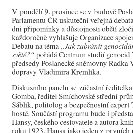
V pondělí 9. prosince se v budově Pos
Parlamentu ČR uskuteční veřejná deba
dni připomínky a důstojnosti obětí zloč
každoročně vyhlašuje Organizace spoj
Debatu na téma
„Jak zabránit genocid
světě?“
pořádá Centrum studií genocid T
předsedy Poslanecké sněmovny Radka V
dopravy Vladimíra Kremlíka.
Diskusního panelu se zúčastní ředitel
Gomba, ředitel Smíchovské střední prů
Sáblík, politolog a bezpečnostní expert
hosté. Součástí programu bude i představ
Hansy, českého cestovatele a autora kn
roku 1923. Hansa jako jeden z prvních p