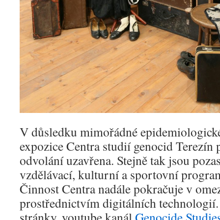
V důsledku mimořádné epidemiologické s
expozice Centra studií genocid Terezín 
odvolání uzavřena. Stejně tak jsou poza
vzdělávací, kulturní a sportovní program
Činnost Centra nadále pokračuje v ome
prostřednictvím digitálních technologií
stránky, youtube kanál
Genocide Studie