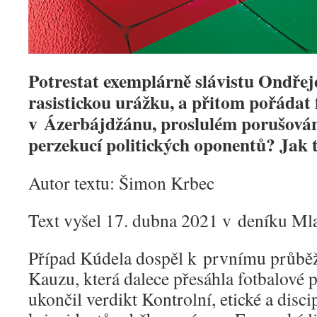
Potrestat exemplárně slávistu Ondře
rasistickou urážku, a přitom pořádat
v Ázerbájdžánu, proslulém porušován
perzekucí politických oponentů? Jak
Autor textu: Šimon Krbec
Text vyšel 17. dubna 2021 v deníku M
Případ Kúdela dospěl k prvnímu průbě
Kauzu, která dalece přesáhla fotbalové p
ukončil verdikt Kontrolní, etické a dis