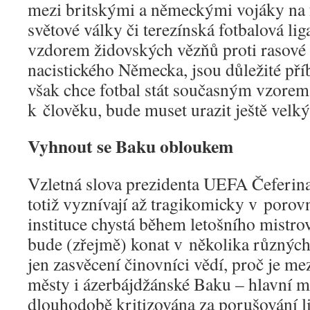
mezi britskými a německými vojáky na f
světové války či terezínská fotbalová lig
vzdorem židovských vězňů proti rasové 
nacistického Německa, jsou důležité pří
však chce fotbal stát současným vzorem 
k člověku, bude muset urazit ještě velký
Vyhnout se Baku obloukem
Vzletná slova prezidenta UEFA Čeferina
totiž vyznívají až tragikomicky v porovn
instituce chystá během letošního mistrov
bude (zřejmě) konat v několika různýc
jen zasvěcení činovníci vědí, proč je m
městy i ázerbájdžánské Baku – hlavní mě
dlouhodobě kritizována za porušování l