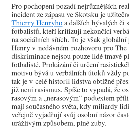
Pro pochopení pozadí nejrůznějších rea
incident ze zápasu ve Skotsku je užiteč
Thierry Henryho
a dalších bývalých či
fotbalistů, kteří kritizují nekončící ver
na sociálních sítích. To je však globáln
Henry v nedávném rozhovoru pro The S
diskriminace nejsou pouze lidé tmavé pl
fotbalisté. Prokázání či určení rasistic
motivu bývá u verbálních útoků vždy po
tak je v celé historii lidstva obtížné pře
již není rasismus. Spíše to vypadá, že os
rasovým a „nerasovým“ podtextem příliš
mají současného světa, kdy miliardy lid
veřejně vyjadřují svůj osobní názor ča
urážlivým způsobem, plné zuby.