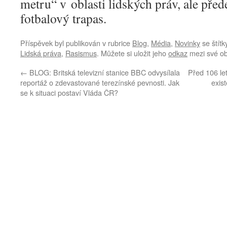
metru“ v oblasti lidských práv, ale pře
fotbalový trapas.
Příspěvek byl publikován v rubrice
Blog
,
Média
,
Novinky
se štít
Lidská práva
,
Rasismus
. Můžete si uložit jeho
odkaz
mezi své ob
←
BLOG: Britská televizní stanice BBC odvysílala
Před 106 le
reportáž o zdevastované terezínské pevnosti. Jak
exis
se k situaci postaví Vláda ČR?