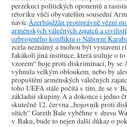
perzekuci politických oponentů a rasist
rétoriku vůči obyvatelům sousední Arm
navíc
Ázerbájdžán protiprávně vězní mo
arménských válečných zajatců a civilist
ozbrojeného konfliktu o Náhorní Karab
zcela neznámý a mohou být vystaveni r
Jakákoli jiná instituce, která usiluje o t
vzorem“ boje proti diskriminaci, by se
vyhnula velkým obloukem, nebo by ale
propuštění arménských válečných zajatců
toho UEFA stále počítá s tím, že se v Ba
základní skupiny A a dokonce i jedno čt
skutečně 12. června „bojovník proti dis
sítích“ Gareth Bale vyběhne v dresu Wa
v Baku, bude to nejen další důkaz o p