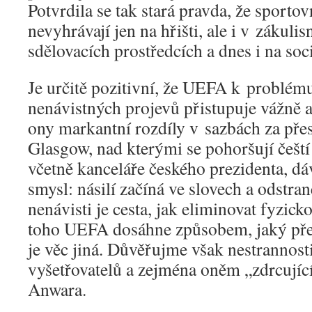
Potvrdila se tak stará pravda, že sportov
nevyhrávají jen na hřišti, ale i v zákulis
sdělovacích prostředcích a dnes i na soci
Je určitě pozitivní, že UEFA k problém
nenávistných projevů přistupuje vážně 
ony markantní rozdíly v sazbách za pře
Glasgow, nad kterými se pohoršují čeští 
včetně kanceláře českého prezidenta, d
smysl: násilí začíná ve slovech a odstra
nenávisti je cesta, jak eliminovat fyzic
toho UEFA dosáhne způsobem, jaký pře
je věc jiná. Důvěřujme však nestrannosti
vyšetřovatelů a zejména oněm „zdrcuj
Anwara.