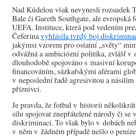
Nad Kúdelou však nevynesli rozsudek T
Bale či Gareth Southgate, ale evropská 
UEFA. Instituce, která pod vedením pre
Čeferina
vyhlásila tvrdý boj diskrimina
jakýmsi vzorem pro ostatní „světy“ mim
odvážná a ambiciózní politika, zvlášť v o
dlouhodobě spojováno s masivní korup
financováním, sázkařskými aférami glob
v neposlední řadě agresivitou a násilí
příznivci.
Je pravda, že fotbal v historii několik
sílu spojovat znepřátelené národy či se v
diskriminaci. To však bylo v dobách neb
v něm v žádném případě nešlo o peníze