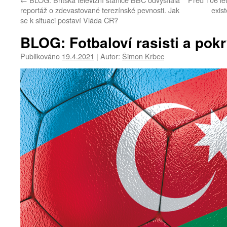
reportáž o zdevastované terezínské pevnosti. Jak
exis
se k situaci postaví Vláda ČR?
BLOG: Fotbaloví rasisti a pokr
Publikováno
19.4.2021
|
Autor:
Šimon Krbec