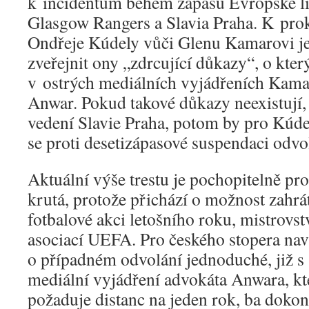
k incidentům během zápasu Evropské l
Glasgow Rangers a Slavia Praha. K pro
Ondřeje Kúdely vůči Glenu Kamarovi ješ
zveřejnit ony „zdrcující důkazy“, o kter
v ostrých mediálních vyjádřeních Kam
Anwar. Pokud takové důkazy neexistují, 
vedení Slavie Praha, potom by pro Kúde
se proti desetizápasové suspendaci odvol
Aktuální výše trestu je pochopitelně pr
krutá, protože přichází o možnost zahrát
fotbalové akci letošního roku, mistrovs
asociací UEFA. Pro českého stopera na
o případném odvolání jednoduché, již s
mediální vyjádření advokáta Anwara, k
požaduje distanc na jeden rok, ba dokonc