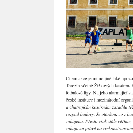
Cílem akce je mimo jiné také upozo
.
Terezín včetně Žižkových kasáren
P
fotbalové ligy. Na jeho alarmující 
české instituce i mezinárodní orga
a chátrajícím kasárnám zasadila tě
rozpad budovy. Je otázkou, co z bu
zahájena. Přesto však stále věříme
zahajovat právě na zrekonstruovan