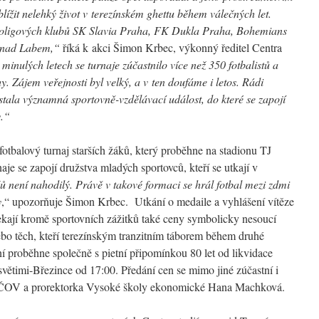
ížit nelehký život v terezínském ghettu během válečných let.
rvoligových klubů SK Slavia Praha, FK Dukla Praha, Bohemians
 nad Labem,“
říká k akci Šimon Krbec, výkonný ředitel Centra
 minulých letech se turnaje zúčastnilo více než 350 fotbalistů a
y. Zájem veřejnosti byl velký, a v ten doufáme i letos. Rádi
tala významná sportovně-vzdělávací událost, do které se zapojí
y.“
fotbalový turnaj starších žáků, který proběhne na stadionu TJ
je se zapojí družstva mladých sportovců, kteří se utkají v
ů není nahodilý. Právě v takové formaci se hrál fotbal mezi zdmi
y
,“ upozorňuje Šimon Krbec. Utkání o medaile a vyhlášení vítěze
kají kromě sportovních zážitků také ceny symbolicky nesoucí
ebo těch, kteří terezínským tranzitním táborem během druhé
ání proběhne společně s pietní připomínkou 80 let od likvidace
větimi-Březince od 17:00. Předání cen se mimo jiné zúčastní i
ři ČOV a prorektorka Vysoké školy ekonomické Hana Machková.