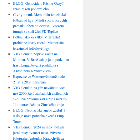
BLOG: Genocida v Pásmu Gazy?
Izrael v roli podezřelého
Čtvrtý ročník Memoriálu terezínské
fotbalové ligy: Mladí sportovci uctili
památku obětí holocaustu, vítězem
turnaje se stali žáci FK Teplice
Fotbal jako za války. V Terezíně
proběhne čtvrtý ročník Memoriálu
terezínské fotbalové ligy
Vlak Lemkin poprvé zavítá na
Moravu. V Brně zahájí jeho podzimní
trasu komentovaná prohlídka s
Antonínem Kratochvílem
Expozice ve Wieserově domě bude
21.9. a 28.9. uzavřena
Vlak Lemkin na jaře navštívilo více
než 2500 žáků základních a středních
škol. Na přelomu září a října míří do
Jihomoravského a Zlínského kraje
BLOG: Neonacista, anebo „debil“?
Kdo je nová politická hvězda Filip
Turek
Vlak Lemkin 2024 navštíví během
jarní trasy dvanáct měst. Přiveze i
fotografie Antonína Kratochvíla ze