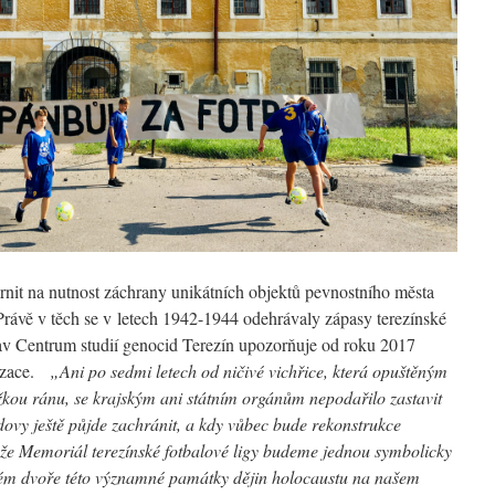
rnit na nutnost záchrany unikátních objektů pevnostního města
rávě v těch se v letech 1942-1944 odehrávaly zápasy terezínské
stav Centrum studií genocid Terezín upozorňuje od roku 2017
nizace.
„Ani po sedmi letech od ničivé vichřice, která opuštěným
žkou ránu, se
krajským ani státním orgánům nepodařilo zastavit
dovy ještě půjde zachránit, a kdy vůbec bude rekonstrukce
, že Memoriál terezínské fotbalové ligy budeme jednou symbolicky
ém dvoře této významné památky dějin holocaustu na našem