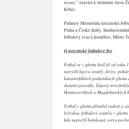
území,”
uzavírá k tristnímu stavu 
Krbec.
Partnery Memoriálu terezínské fo
Praha a České dráhy. Institucionáln
fotbalový svaz Litoměřice, Město Te
O terezínské fotbalové lize
Fotbal se v ghettu hrál již od roku
nejvyšší ligová soutěž, divize, pohá
katastrofálních podmínkách ghetta 
danými pravidly. Zápasy terezínský
Hannoverských a Magdeburských kas
Fotbal v ghettu přinášel radost a z
hvězdou, fotbalové soutěže v ghettu v
kdo neprožil holokaust, sotva poch