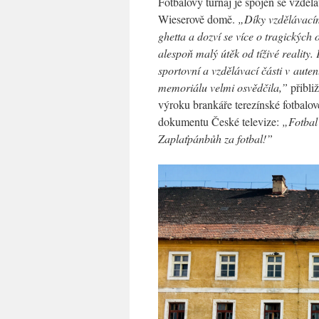
Fotbalový turnaj je spojen se vzdě
Wieserově domě.
„Díky vzdělávacím
ghetta a dozví se více o tragických 
alespoň malý útěk od tíživé reality
sportovní a vzdělávací části v aute
memoriálu velmi osvědčila,”
přibli
výroku brankáře terezínské fotbalov
dokumentu České televize:
„Fotbal
Zaplaťpánbůh za fotbal!”