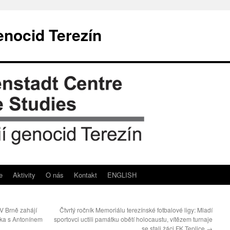
enocid Terezín
e
Aktivity
O nás
Kontakt
ENGLISH
V Brně zahájí
Čtvrtý ročník Memoriálu terezínské fotbalové ligy: Mladí
dka s Antonínem
sportovci uctili památku obětí holocaustu, vítězem turnaje
se stali žáci FK Teplice
→