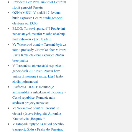
Prezident Petr Pavel navštívil Centrum
studií genocid Terezín
OZNÁMENÍ: V neděli 17. května
bude expozice Centra studií genocid
otevřena od 13:00
BLOG: Turkovi „paraziti“? Používání
nenávistných metafor v sobě obsahuje
podprahovou výzvu k násilí
Ve Wieserově domě v Terezíně byla za
účasti předsedy Židovské obce v Praze
Pavla Krále otevřena expozice Zločin
beze jména
V Terezíně se otevře stálá expozice o
genocidách 20. století. Zločin beze
jména připomene i muže, který tento
zločin pojmenoval
Platforma TRACE monitoruje
antisemitské a anticikanské incidenty v
České republice. Pomozte nám
sledovat projevy nenávisti
Ve Wieserově domě v Terezíně se
otevírá výstava fotografií Antonína
Kratochvíla „Bezpráví“
V listopadu uplyne 84 let od prvního
transportu Židů z Prahy do Terezína.