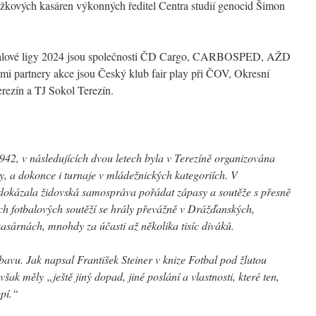
Žižkových kasáren výkonných ředitel Centra studií genocid Šimon
tbalové ligy 2024 jsou společnosti ČD Cargo, CARBOSPED, AŽD
ími partnery akce jsou Český klub fair play při ČOV, Okresní
rezín a TJ Sokol Terezín.
 1942, v následujících dvou letech byla v Terezíně organizována
ry, a dokonce i turnaje v mládežnických kategoriích. V
dokázala židovská samospráva pořádat zápasy a soutěže s přesně
ch fotbalových soutěží se hrály převážně v Drážďanských,
árnách, mnohdy za účasti až několika tisíc diváků.
ábavu. Jak napsal František Steiner v knize Fotbal pod žlutou
šak měly „ještě jiný dopad, jiné poslání a vlastnosti, které ten,
opí.“