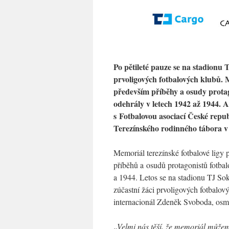
Po pětileté pauze se na stadionu 
prvoligových fotbalových klubů. 
především příběhy a osudy protago
odehrály v letech 1942 až 1944. 
s Fotbalovou asociací České republ
Terezínského rodinného tábora v
Memoriál terezínské fotbalové ligy 
příběhů a osudů protagonistů fotbal
a 1944. Letos se na stadionu TJ Sok
zúčastní žáci prvoligových fotbalo
internacionál Zdeněk Svoboda, osmi
„Velmi nás těší, že memoriál můžem