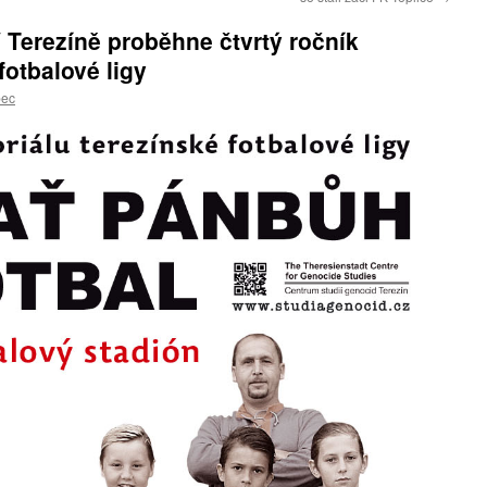
V Terezíně proběhne čtvrtý ročník
fotbalové ligy
bec