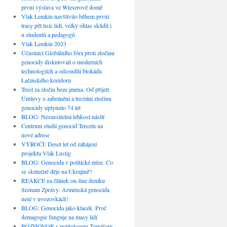
první výstava ve Wieserově domě
Vlak Lemkin navštívilo během první
trasy pět tisíc lidí, velký ohlas sklidil i
u studentů a pedagogů
Vlak Lemkin 2023
Účastníci Globálního fóra proti zločinu
genocidy diskutovali o moderních
technologiích a odsoudili blokádu
Lačinského koridoru
Trest za zločin beze jména. Od přijetí
Úmluvy o zabránění a trestání zločinu
genocidy uplynulo 74 let
BLOG: Nesnesitelná lehkost násilí
Centrum studií genocid Terezín na
nové adrese
VÝROČÍ: Deset let od zahájení
projektu Vlak Lustig
BLOG: Genocida v politické mlze. Co
se skutečně děje na Ukrajině?
REAKCE na článek on-line deníku
Seznam Zprávy: Arménská genocida
není v uvozovkách!
BLOG: Genocida jako klacek. Proč
demagogie funguje na masy lidí
ROZHOVOR s politologem Tomášem