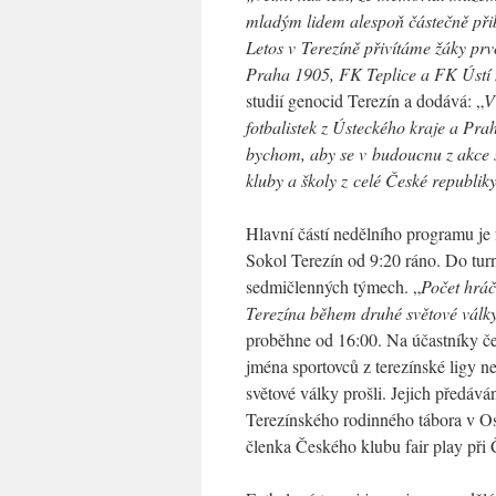
mladým lidem alespoň částečně přibl
Letos v Terezíně přivítáme žáky p
Praha 1905, FK Teplice a FK Ústí
studií genocid Terezín a dodává: „
V
fotbalistek z Ústeckého kraje a Prah
bychom, aby se v budoucnu z akce s
kluby a školy z celé České republik
Hlavní částí nedělního programu je 
Sokol Terezín od 9:20 ráno. Do turna
sedmičlenných týmech. „
Počet hráč
Terezína během druhé světové válk
proběhne od 16:00. Na účastníky če
jména sportovců z terezínské ligy n
světové války prošli. Jejich předáv
Terezínského rodinného tábora v Os
členka Českého klubu fair play p