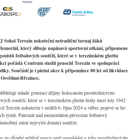
TJ Sokol Terezín uskuteční netradiční turnaj žáků
Memoriál, který slibuje napínavá sportovní utkání, připomene
nistů fotbalových soutěží, které se v terezínském ghettu
Akci pořádá Centrum studií genocid Terezín ve spolupráci
iky. Součástí je i pietní akce k připomínce 80 let od likvidace
 Osvětimi-Březince.
přibližuje mladé generaci dějiny holocaustu prostřednictvím
ových soutěží, které se v terezínském ghettu hrály mezi lety 1942
ol Terezín uskuteční v neděli 6. října 2024 a vůbec poprvé se ho
vých týmů. Patronát nad memoriálem převezme fotbalový
násobný mistr nejvyšší domácí soutěže.
e po dlouhé pětileté pauze opět uspořádat a jeho prostřednictvím