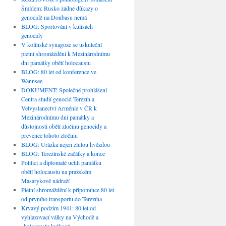
Šmídem: Rusko žádné důkazy o
genocidě na Donbasu nemá
BLOG: Sportování v kulisách
genocidy
V kolínské synagoze se uskuteční
pietní shromáždění k Mezinárodnímu
dni památky obětí holocaustu
BLOG: 80 let od konference ve
Wannsee
DOKUMENT: Společné prohlášení
Centra studií genocid Terezín a
Velvyslanectví Arménie v ČR k
Mezinárodnímu dni památky a
důstojnosti obětí zločinu genocidy a
prevence tohoto zločinu
BLOG: Urážka nejen žlutou hvězdou
BLOG: Terezínské začátky a konce
Politici a diplomaté uctili památku
obětí holocaustu na pražském
Masarykově nádraží
Pietní shromáždění k připomínce 80 let
od prvního transportu do Terezína
Krvavý podzim 1941: 80 let od
vyhlazovací války na Východě a