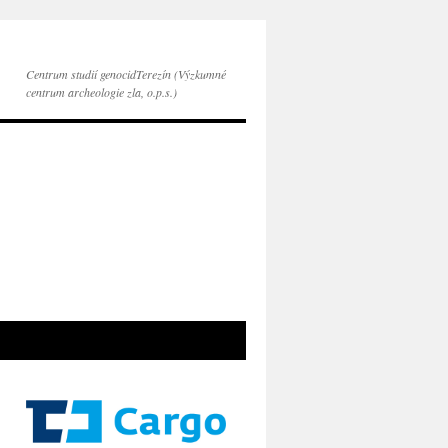
Centrum studií genocidTerezín (Výzkumné
centrum archeologie zla, o.p.s.)