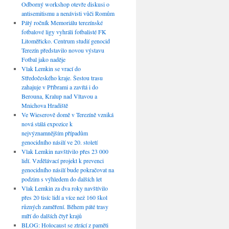
Odborný workshop otevře diskusi o
antisemitismu a nenávisti vůči Romům
Pátý ročník Memoriálu terezínské
fotbalové ligy vyhráli fotbalisté FK
Litoměřicko. Centrum studií genocid
Terezín představilo novou výstavu
Fotbal jako naděje
Vlak Lemkin se vrací do
Středočeského kraje. Šestou trasu
zahajuje v Příbrami a zavítá i do
Berouna, Kralup nad Vltavou a
Mnichova Hradiště
Ve Wieserově domě v Terezíně vzniká
nová stálá expozice k
nejvýznamnějším případům
genocidního násilí ve 20. století
Vlak Lemkin navštívilo přes 23 000
lidí. Vzdělávací projekt k prevenci
genocidního násilí bude pokračovat na
podzim s výhledem do dalších let
Vlak Lemkin za dva roky navštívilo
přes 20 tisíc lidí a více než 160 škol
různých zaměření. Během páté trasy
míří do dalších čtyř krajů
BLOG: Holocaust se ztrácí z paměti