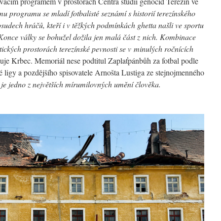
lávacím programem v prostorách Centra studií genocid Terezín ve
u programu se mladí fotbalisté seznámí s historií terezínského
osudech hráčů, kteří i v těžkých podmínkách ghetta našli ve sportu
. Konce války se bohužel dožila jen malá část z nich. Kombinace
ntických prostorách terezínské pevnosti se v minulých ročnících
žuje Krbec. Memoriál nese podtitul Zaplaťpánbůh za fotbal podle
é ligy a pozdějšího spisovatele Arnošta Lustiga ze stejnojmenného
 je jedno z největších mírumilovných umění člověka.