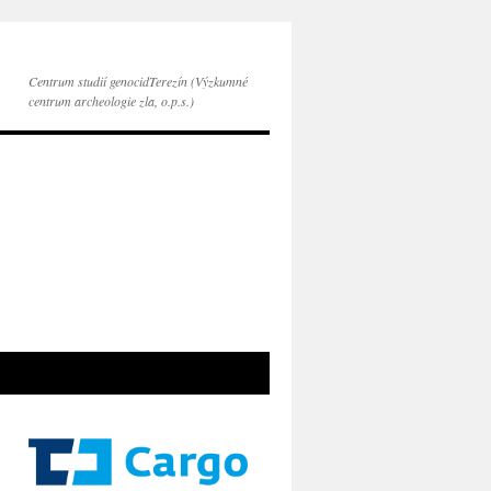
Centrum studií genocidTerezín (Výzkumné
centrum archeologie zla, o.p.s.)