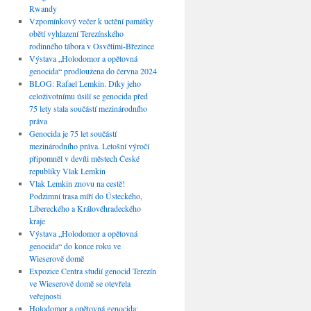
Rwandy
Vzpomínkový večer k uctění památky
obětí vyhlazení Terezínského
rodinného tábora v Osvětimi-Březince
Výstava „Holodomor a opětovná
genocida“ prodloužena do června 2024
BLOG: Rafael Lemkin. Díky jeho
celoživotnímu úsilí se genocida před
75 lety stala součástí mezinárodního
práva
Genocida je 75 let součástí
mezinárodního práva. Letošní výročí
připomněl v devíti městech České
republiky Vlak Lemkin
Vlak Lemkin znovu na cestě!
Podzimní trasa míří do Ústeckého,
Libereckého a Královéhradeckého
kraje
Výstava „Holodomor a opětovná
genocida“ do konce roku ve
Wieserově domě
Expozice Centra studií genocid Terezín
ve Wieserově domě se otevřela
veřejnosti
Holodomor a opětovná genocida: