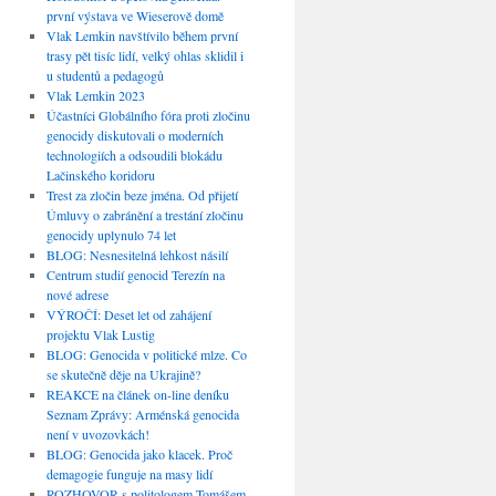
první výstava ve Wieserově domě
Vlak Lemkin navštívilo během první
trasy pět tisíc lidí, velký ohlas sklidil i
u studentů a pedagogů
Vlak Lemkin 2023
Účastníci Globálního fóra proti zločinu
genocidy diskutovali o moderních
technologiích a odsoudili blokádu
Lačinského koridoru
Trest za zločin beze jména. Od přijetí
Úmluvy o zabránění a trestání zločinu
genocidy uplynulo 74 let
BLOG: Nesnesitelná lehkost násilí
Centrum studií genocid Terezín na
nové adrese
VÝROČÍ: Deset let od zahájení
projektu Vlak Lustig
BLOG: Genocida v politické mlze. Co
se skutečně děje na Ukrajině?
REAKCE na článek on-line deníku
Seznam Zprávy: Arménská genocida
není v uvozovkách!
BLOG: Genocida jako klacek. Proč
demagogie funguje na masy lidí
ROZHOVOR s politologem Tomášem