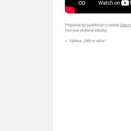
Příspěvek byl publikován v rubrice
Dokum
mezi své oblíbené záložky.
←
Výstava „Děti ve válce“