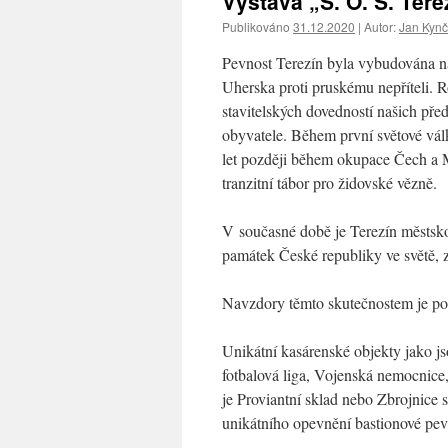
Výstava „S. O. S. Tere
Publikováno
31.12.2020
|
Autor:
Jan Kynč
Pevnost Terezín byla vybudována na
Uherska proti pruskému nepříteli. 
stavitelských dovedností našich pře
obyvatele. Během první světové války
let později během okupace Čech a 
tranzitní tábor pro židovské vězně.
V současné době je Terezín městsko
památek České republiky ve světě,
Navzdory těmto skutečnostem je pods
Unikátní kasárenské objekty jako js
fotbalová liga, Vojenská nemocnice,
je Proviantní sklad nebo Zbrojnice
unikátního opevnění bastionové pevn