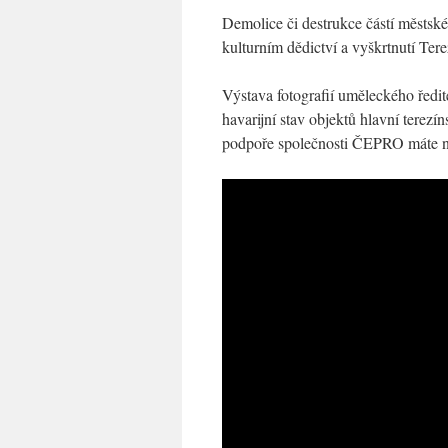
Demolice či destrukce částí městs
kulturním dědictví a vyškrtnutí T
Výstava fotografií uměleckého ředi
havarijní stav objektů hlavní terezí
podpoře společnosti ČEPRO máte ny