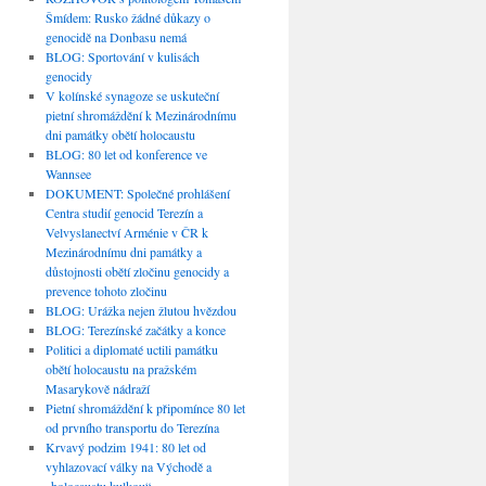
Šmídem: Rusko žádné důkazy o
genocidě na Donbasu nemá
BLOG: Sportování v kulisách
genocidy
V kolínské synagoze se uskuteční
pietní shromáždění k Mezinárodnímu
dni památky obětí holocaustu
BLOG: 80 let od konference ve
Wannsee
DOKUMENT: Společné prohlášení
Centra studií genocid Terezín a
Velvyslanectví Arménie v ČR k
Mezinárodnímu dni památky a
důstojnosti obětí zločinu genocidy a
prevence tohoto zločinu
BLOG: Urážka nejen žlutou hvězdou
BLOG: Terezínské začátky a konce
Politici a diplomaté uctili památku
obětí holocaustu na pražském
Masarykově nádraží
Pietní shromáždění k připomínce 80 let
od prvního transportu do Terezína
Krvavý podzim 1941: 80 let od
vyhlazovací války na Východě a