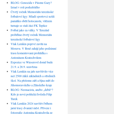
BLOG: Genocida v Pásmu Gazy?
Izrael v roli podezřelého
Čtvrtý ročník Memoriálu terezínské
fotbalové ligy: Mladí sportovci uctili
památku obětí holocaustu, vítězem
turnaje se stali žáci FK Teplice
Fotbal jako za války. V Terezíně
proběhne čtvrtý ročník Memoriálu
terezínské fotbalové ligy
Vlak Lemkin poprvé zavítá na
Moravu. V Brně zahájí jeho podzimní
trasu komentovaná prohlídka s
Antonínem Kratochvílem
Expozice ve Wieserově domě bude
21.9. a 28.9. uzavřena
Vlak Lemkin na jaře navštívilo více
než 2500 žáků základních a středních
škol. Na přelomu září a října míří do
Jihomoravského a Zlínského kraje
BLOG: Neonacista, anebo „debil“?
Kdo je nová politická hvězda Filip
Turek
Vlak Lemkin 2024 navštíví během
jarní trasy dvanáct měst. Přiveze i
fotografie Antonína Kratochvíla ze