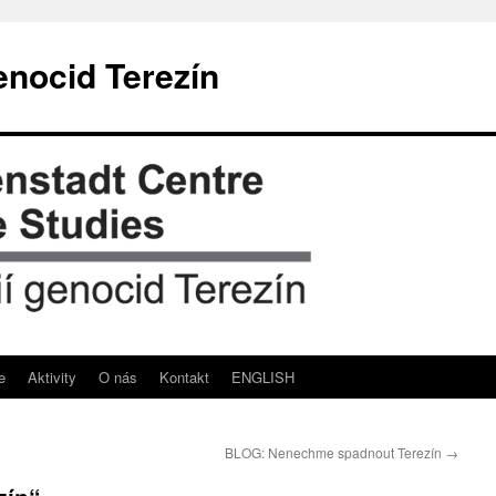
enocid Terezín
e
Aktivity
O nás
Kontakt
ENGLISH
BLOG: Nenechme spadnout Terezín
→