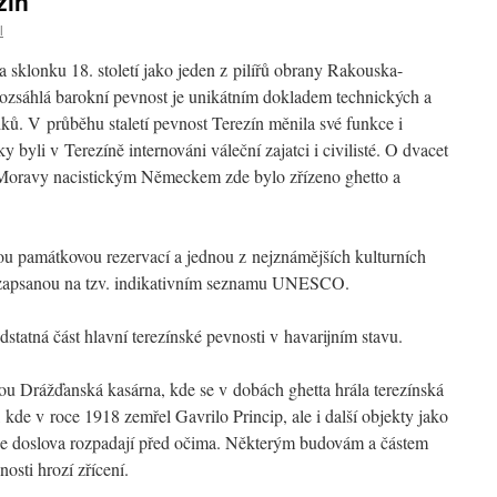
zín“
l
 sklonku 18. století jako jeden z pilířů obrany Rakouska-
Rozsáhlá barokní pevnost je unikátním dokladem technických a
dků. V průběhu staletí pevnost Terezín měnila své funkce i
 byli v Terezíně internováni váleční zajatci i civilisté. O dvacet
Moravy nacistickým Německem zde bylo zřízeno ghetto a
u památkovou rezervací a jednou z nejznámějších kulturních
 zapsanou na tzv. indikativním seznamu UNESCO.
tatná část hlavní terezínské pevnosti v havarijním stavu.
ou Drážďanská kasárna, kde se v dobách ghetta hrála terezínská
 kde v roce 1918 zemřel Gavrilo Princip, ale i další objekty jako
 se doslova rozpadají před očima. Některým budovám a částem
osti hrozí zřícení.