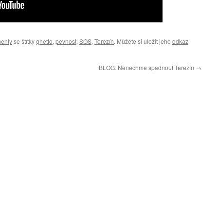
enty
se štítky
ghetto
,
pevnost
,
SOS
,
Terezín
. Můžete si uložit jeho
odkaz
BLOG: Nenechme spadnout Terezín
→