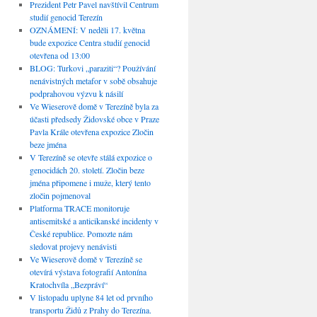
Prezident Petr Pavel navštívil Centrum
studií genocid Terezín
OZNÁMENÍ: V neděli 17. května
bude expozice Centra studií genocid
otevřena od 13:00
BLOG: Turkovi „paraziti“? Používání
nenávistných metafor v sobě obsahuje
podprahovou výzvu k násilí
Ve Wieserově domě v Terezíně byla za
účasti předsedy Židovské obce v Praze
Pavla Krále otevřena expozice Zločin
beze jména
V Terezíně se otevře stálá expozice o
genocidách 20. století. Zločin beze
jména připomene i muže, který tento
zločin pojmenoval
Platforma TRACE monitoruje
antisemitské a anticikanské incidenty v
České republice. Pomozte nám
sledovat projevy nenávisti
Ve Wieserově domě v Terezíně se
otevírá výstava fotografií Antonína
Kratochvíla „Bezpráví“
V listopadu uplyne 84 let od prvního
transportu Židů z Prahy do Terezína.