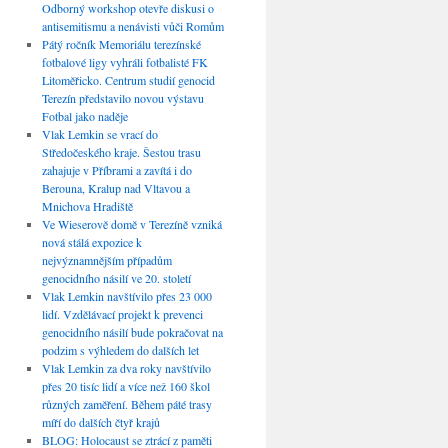
Odborný workshop otevře diskusi o
antisemitismu a nenávisti vůči Romům
Pátý ročník Memoriálu terezínské
fotbalové ligy vyhráli fotbalisté FK
Litoměřicko. Centrum studií genocid
Terezín představilo novou výstavu
Fotbal jako naděje
Vlak Lemkin se vrací do
Středočeského kraje. Šestou trasu
zahajuje v Příbrami a zavítá i do
Berouna, Kralup nad Vltavou a
Mnichova Hradiště
Ve Wieserově domě v Terezíně vzniká
nová stálá expozice k
nejvýznamnějším případům
genocidního násilí ve 20. století
Vlak Lemkin navštívilo přes 23 000
lidí. Vzdělávací projekt k prevenci
genocidního násilí bude pokračovat na
podzim s výhledem do dalších let
Vlak Lemkin za dva roky navštívilo
přes 20 tisíc lidí a více než 160 škol
různých zaměření. Během páté trasy
míří do dalších čtyř krajů
BLOG: Holocaust se ztrácí z paměti