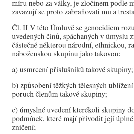
míru nebo za války, je zločinem podle 
zavazují se proto zabraňovati mu a trestat
Čl. II V této Úmluvě se genocidiem rozu
uvedených činů, spáchaných v úmyslu zn
částečně některou národní, ethnickou, 
náboženskou skupinu jako takovou:
a) usmrcení příslušníků takové skupiny;
b) způsobení těžkých tělesných ublížen
poruch členům takové skupiny;
c) úmyslné uvedení kterékoli skupiny d
podmínek, které mají přivodit její úplné
zničení;