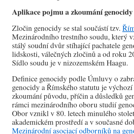
Aplikace pojmu a zkoumání genocidy
Zločin genocidy se stal součástí tzv.
Řím
Mezinárodního trestního soudu, který v
stálý soudní dvůr stíhající pachatele gen
lidskosti, válečných zločinů a od roku 2
Sídlo soudu je v nizozemském Haagu.
Definice genocidy podle Úmluvy o zabrá
genocidy a Římského statutu je výchozí 
zkoumání původu, příčin a důsledků ge
rámci mezinárodního oboru studií genoc
Obor vznikl v 80. letech minulého stole
akademickém prostředí a v současné dob
Mezinárodní asociací odborníků na gen