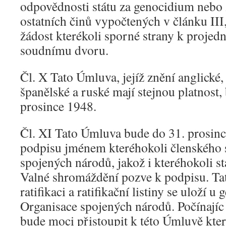
odpovědnosti státu za genocidium nebo z
ostatních činů vypočtených v článku III,
žádost kterékoli sporné strany k proje
soudnímu dvoru.
Čl. X Tato Úmluva, jejíž znění anglické,
španělské a ruské mají stejnou platnost
prosince 1948.
Čl. XI Tato Úmluva bude do 31. prosinc
podpisu jménem kteréhokoli členského 
spojených národů, jakož i kteréhokoli st
Valné shromáždění pozve k podpisu. T
ratifikaci a ratifikační listiny se uloží 
Organisace spojených národů. Počínajíc
bude moci přistoupit k této Úmluvě kter