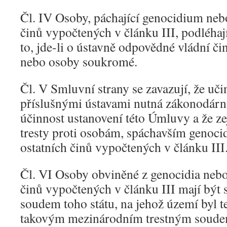
Čl. IV Osoby, páchající genocidium nebo
činů vypočtených v článku III, podléhají
to, jde-li o ústavně odpovědné vládní či
nebo osoby soukromé.
Čl. V Smluvní strany se zavazují, že uč
příslušnými ústavami nutná zákonodárná 
účinnost ustanovení této Úmluvy a že z
tresty proti osobám, spáchavším genoci
ostatních činů vypočtených v článku III
Čl. VI Osoby obviněné z genocidia nebo
činů vypočtených v článku III mají být
soudem toho státu, na jehož území byl t
takovým mezinárodním trestným soudem