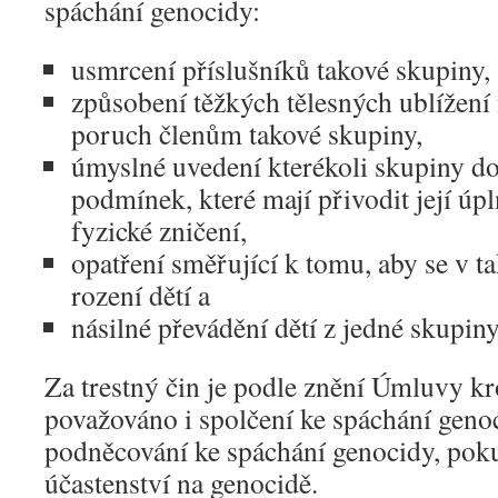
spáchání genocidy:
usmrcení příslušníků takové skupiny,
způsobení těžkých tělesných ublížení
poruch členům takové skupiny,
úmyslné uvedení kterékoli skupiny do
podmínek, které mají přivodit její úp
fyzické zničení,
opatření směřující k tomu, aby se v t
rození dětí a
násilné převádění dětí z jedné skupiny
Za trestný čin je podle znění Úmluvy 
považováno i spolčení ke spáchání genoc
podněcování ke spáchání genocidy, pok
účastenství na genocidě.