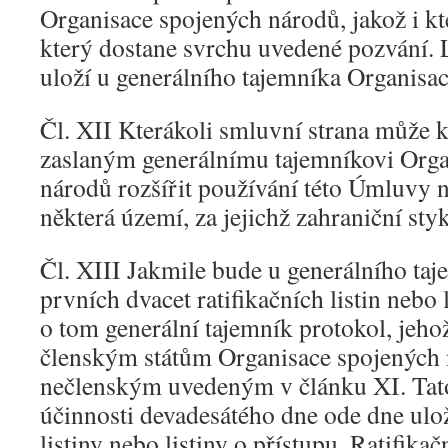
Organisace spojených národů, jakož i kte
který dostane svrchu uvedené pozvání. L
uloží u generálního tajemníka Organisa
Čl. XII Kterákoli smluvní strana může
zaslaným generálnímu tajemníkovi Orga
národů rozšířit používání této Úmluvy 
některá území, za jejichž zahraniční st
Čl. XIII Jakmile bude u generálního ta
prvních dvacet ratifikačních listin nebo l
o tom generální tajemník protokol, jeho
členským státům Organisace spojených 
nečlenským uvedeným v článku XI. Ta
účinnosti devadesátého dne ode dne ulož
listiny nebo listiny o přístupu. Ratifikačn