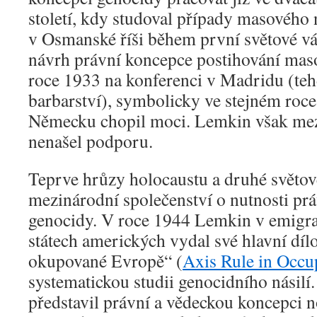
století, kdy studoval případy masového 
v Osmanské říši během první světové v
návrh právní koncepce postihování maso
roce 1933 na konferenci v Madridu (t
barbarství), symbolicky ve stejném roce
Německu chopil moci. Lemkin však mez
nenašel podporu.
Teprve hrůzy holocaustu a druhé světov
mezinárodní společenství o nutnosti prá
genocidy. V roce 1944 Lemkin v emigra
státech amerických vydal své hlavní dílo
okupované Evropě“ (
Axis Rule in Occu
systematickou studii genocidního násil
představil právní a vědeckou koncepci