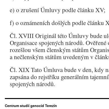
e) o zrušení Úmluvy podle článku XV;
f) o oznámeních došlých podle článku 
Čl. XVIII Originál této Úmluvy bude ul
Organisace spojených národů. Ověřené
rozešlou všem členským státům Organi
a nečlenským státům uvedeným v článk
Čl. XIX Tato Úmluva bude v den, kdy n
zapsána do rejstříku generálním tajemn
spojených národů.
Centrum studií genocid Terezín