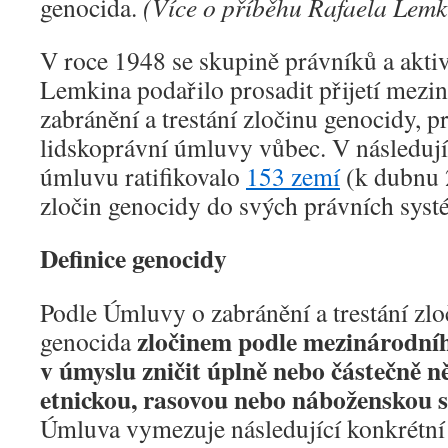
genocida.
(Více o příběhu Rafaela Lem
V roce 1948 se skupině právníků a akti
Lemkina podařilo prosadit přijetí mez
zabránění a trestání zločinu genocidy, 
lidskoprávní úmluvy vůbec. V následujíc
úmluvu ratifikovalo
153 zemí
(k dubnu 
zločin genocidy do svých právních sys
Definice genocidy
Podle Úmluvy o zabránění a trestání zlo
zločinem podle mezinárodn
genocida
v úmyslu zničit úplně nebo částečně n
etnickou, rasovou nebo náboženskou 
Úmluva vymezuje následující konkrétní 