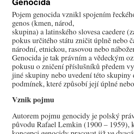
Genocida
Pojem genocida vznikl spojením řeckéh
genos (kmen, národ,
skupina) a latinského slovesa caedere (z
pokus určitého státu zničit úplně nebo 
národní, etnickou, rasovou nebo nábože
Genocida je tak právním a vědeckým o
pokusu o zničení příslušníků předem v
jiné skupiny nebo uvedení této skupiny 
podmínek, které způsobí její úplné nebo
Vznik pojmu
Autorem pojmu genocidy je polský prá
původu Rafael Lemkin (1900 – 1959), kt
koncepci genocidy pracovat již ve dvac