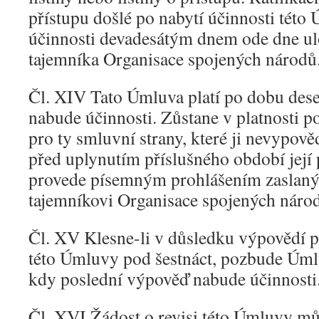
přístupu došlé po nabytí účinnosti tét
účinnosti devadesátým dnem ode dne ul
tajemníka Organisace spojených národů
Čl. XIV Tato Úmluva platí po dobu deset
nabude účinnosti. Zůstane v platnosti po
pro ty smluvní strany, které ji nevypově
před uplynutím příslušného období její 
provede písemným prohlášením zaslan
tajemníkovi Organisace spojených náro
Čl. XV Klesne-li v důsledku výpovědí p
této Úmluvy pod šestnáct, pozbude Úml
kdy poslední výpověď nabude účinnosti
Čl. XVI Žádost o revisi této Úmluvy mů