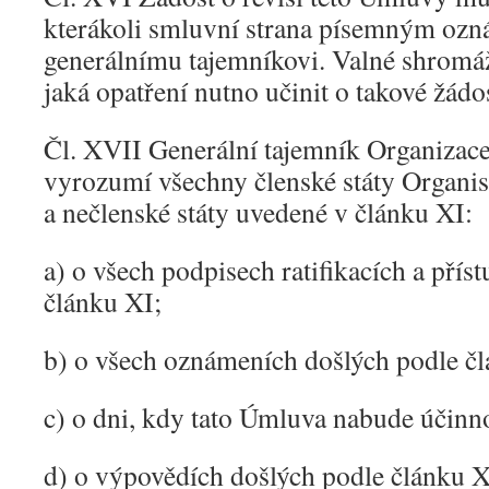
kterákoli smluvní strana písemným oz
generálnímu tajemníkovi. Valné shromá
jaká opatření nutno učinit o takové žádos
Čl. XVII Generální tajemník Organizac
vyrozumí všechny členské státy Organi
a nečlenské státy uvedené v článku XI:
a) o všech podpisech ratifikacích a přís
článku XI;
b) o všech oznámeních došlých podle čl
c) o dni, kdy tato Úmluva nabude účinno
d) o výpovědích došlých podle článku 