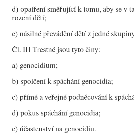
d) opatření směřující k tomu, aby se v t
rození dětí;
e) násilné převádění dětí z jedné skupiny
Čl. III Trestné jsou tyto činy:
a) genocidium;
b) spolčení k spáchání genocidia;
c) přímé a veřejné podněcování k spáchá
d) pokus spáchání genocidia;
e) účastenství na genocidiu.