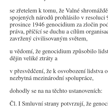
se zřetelem k tomu, že Valné shromáždě
spojených národů prohlásilo v resoluci 9
prosince 1946 genocidium za zločin po
práva, příčící se duchu a cílům organis
zavržený civilisovaným světem,
u vědomí, že genocidium způsobilo lids
dějin veliké ztráty a
v přesvědčení, že k osvobození lidstva 
nezbytná mezinárodní spolupráce,
dohodly se na na těchto ustanoveních:
Čl. I Smluvní strany potvrzují, že geno