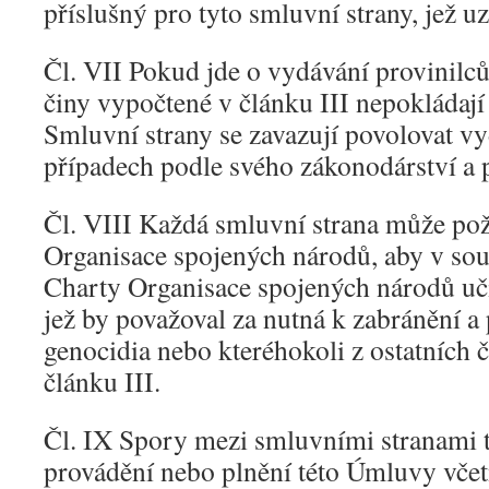
příslušný pro tyto smluvní strany, jež 
Čl. VII Pokud jde o vydávání provinilců
činy vypočtené v článku III nepokládají 
Smluvní strany se zavazují povolovat v
případech podle svého zákonodárství a 
Čl. VIII Každá smluvní strana může pož
Organisace spojených národů, aby v sou
Charty Organisace spojených národů uči
jež by považoval za nutná k zabránění a
genocidia nebo kteréhokoli z ostatních 
článku III.
Čl. IX Spory mezi smluvními stranami t
provádění nebo plnění této Úmluvy včet