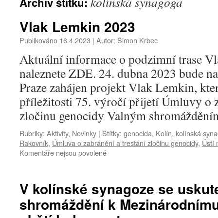
kolínská synagoga
Archiv štítku:
Vlak Lemkin 2023
Publikováno
16.4.2023
|
Autor:
Šimon Krbec
Aktuální informace o podzimní trase 
naleznete ZDE. 24. dubna 2023 bude na
Praze zahájen projekt Vlak Lemkin, kte
příležitosti 75. výročí přijetí Úmluvy o 
zločinu genocidy Valným shromážděn
Rubriky:
Aktivity
,
Novinky
|
Štítky:
genocida
,
Kolín
,
kolínská syn
Rakovník
,
Úmluva o zabránění a trestání zločinu genocidy
,
Ústí
Komentáře nejsou povolené
u
textu
s
názvem
V kolínské synagoze se uskute
Vlak
shromáždění k Mezinárodnímu
Lemkin
2023