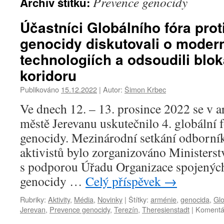
Prevence genocidy
Archiv štítku:
Účastníci Globálního fóra prot
genocidy diskutovali o moder
technologiích a odsoudili bl
koridoru
Publikováno
15.12.2022
|
Autor:
Šimon Krbec
Ve dnech 12. – 13. prosince 2022 se v
městě Jerevanu uskutečnilo 4. globální 
genocidy. Mezinárodní setkání odborník
aktivistů bylo zorganizováno Ministers
s podporou Úřadu Organizace spojených
genocidy …
Celý příspěvek
→
Rubriky:
Aktivity
,
Média
,
Novinky
|
Štítky:
arménie
,
genocida
,
Glo
Jerevan
,
Prevence genocidy
,
Terezín
,
Theresienstadt
|
Komentá