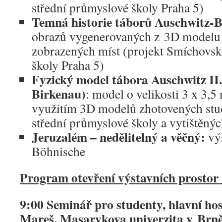
střední průmyslové školy Praha 5)
Temná historie táborů Auschwitz-B
obrazů vygenerovaných z 3D modelu
zobrazených míst (projekt Smíchovsk
školy Praha 5)
Fyzický model tábora Auschwitz II.
Birkenau)
: model o velikosti 3 x 3,
využitím 3D modelů zhotovených st
střední průmyslové školy a vytištěnýc
Jeruzalém – nedělitelný a věčný:
vý
Böhnische
Program otevření výstavních prostor 
9:00 Seminář pro studenty, hlavní hos
Mareš, Masarykova univerzita v Brn