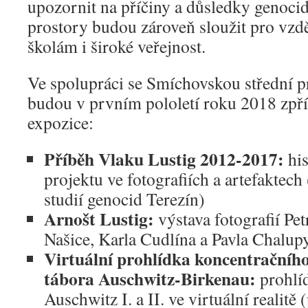
upozornit na příčiny a důsledky genoci
prostory budou zároveň sloužit pro vzdě
školám i široké veřejnost.
Ve spolupráci se Smíchovskou střední 
budou v prvním pololetí roku 2018 zpří
expozice:
Příběh Vlaku Lustig 2012-2017:
hi
projektu ve fotografiích a artefaktech
studií genocid Terezín)
Arnošt Lustig:
výstava fotografií Pe
Našice, Karla Cudlína a Pavla Chalup
Virtuální prohlídka koncentračníh
tábora Auschwitz-Birkenau:
prohlí
Auschwitz I. a II. ve virtuální realit