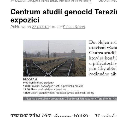
Centrum studií genocid Terezín
expozici
Publikováno
27.2.2018
|
Autor:
Šimon Krbec
TEREZÍN (27. února 2018) –
V pátek 