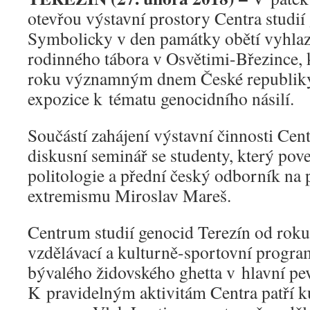
otevřou výstavní prostory Centra studií
Symbolicky v den památky obětí vyhlaz
rodinného tábora v Osvětimi-Březince, k
roku významným dnem České republiky
expozice k tématu genocidního násilí.
Součástí zahájení výstavní činnosti Cen
diskusní seminář se studenty, který pov
politologie a přední český odborník na
extremismu Miroslav Mareš.
Centrum studií genocid Terezín od roku
vzdělávací a kulturně-sportovní progra
bývalého židovského ghetta v hlavní pev
K pravidelným aktivitám Centra patří k