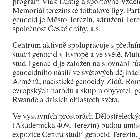
program Vlak Lustig a sportovně-vzděl
Memoriál terezínské fotbalové ligy. Par
genocid je Město Terezín, sdružení Ter
společnost České dráhy, a.s.
Centrum aktivně spolupracuje s předn
studií genocid v Evropě a ve světě. Mult
studií genocid je založen na srovnání r
genocidního násilí ve světových dějiná
Arménů, nacistické genocidy Židů, Rom
evropských národů a skupin obyvatel, 
Rwandě a dalších oblastech světa.
Ve výstavních prostorách Dělostřelecký
(Akademická 409, Terezín) budou umíst
expozice Centra studií genocid Terezín, 