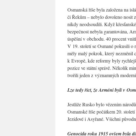
Osmanská říše byla založena na is
či Řekům – nebylo dovoleno nosit zb
nikdy neodsoudili. Když křesťanské ž
bezpečnost nebyla garantována, Armé
úspěšní v obchodu. 40 procent vnit
V 19. století se Osmané pokusili o 
měly malý pokrok, který nezměnil ce
k Evropě, kde reformy byly rychlejš
pozice ve státní správě. Několik m
tvořili jeden z významných moderni
Lze tedy říct, že Arméni byli v Os
Jestliže Rusko bylo vězením národů
Osmanské říše počátkem 20. století
Jezídové i Asyřané. Všichni původní 
Genocida roku 1915 ovšem byla díl