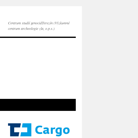
Centrum studií genocidTerezín (Výzkumné
centrum archeologie zla, o.p.s.)