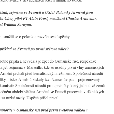
pěšná, zejména ve Francii a USA? Potomky Arménů jsou
ačka Cher, pilot F1 Alain Prost, muzikant Charles Aznavour,
tel William Saroyan.
, snažili se o pokrok a rozvíjet své úspěchy.
říklad ve Francii po první světové válce?
otně přijala a nevydala je zpět do Osmanské říše, respektive
zvíjet, zejména v Marseille, kde se usadily první vlny arménských
 Arméni prchali před kemalistickým režimem, Společnost národů
íky. Tisíce Arménů získaly tzv. Nansenův pas – pojmenovaný
komisaře Společnosti národů pro uprchlíky, který jednotlivé země
lečném období většina Arménů ve Francii pracovala v dělnických
 za nízké mzdy. Úspěch přišel prací.
inority v Osmanské říši před první světovou válkou?