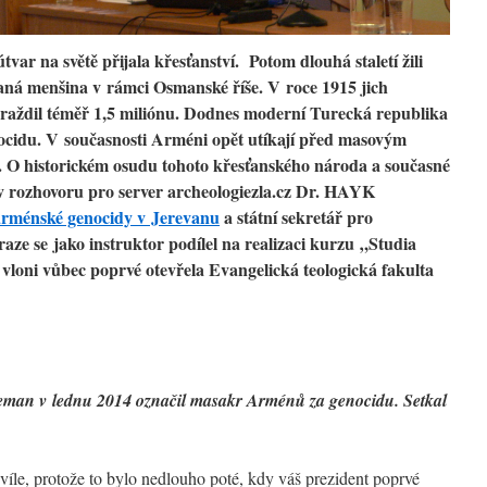
var na světě přijala křesťanství. Potom dlouhá staletí žili
aná menšina v rámci Osmanské říše. V roce 1915 jich
vraždil téměř 1,5 miliónu. Dodnes moderní Turecká republika
nocidu. V současnosti Arméni opět utíkají před masovým
ie. O historickém osudu tohoto křesťanského národa a současné
í v rozhovoru pro server archeologiezla.cz Dr. HAYK
rménské genocidy v Jerevanu
a státní sekretář pro
raze se jako instruktor podílel na realizaci kurzu „Studia
 vloni vůbec poprvé otevřela Evangelická teologická fakulta
man v lednu 2014 označil masakr Arménů za genocidu. Setkal
íle, protože to bylo nedlouho poté, kdy váš prezident poprvé