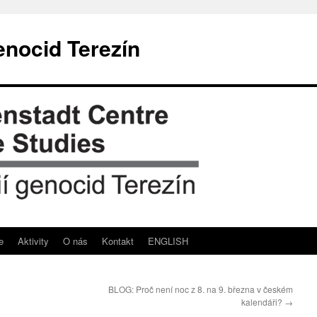
enocid Terezín
e
Aktivity
O nás
Kontakt
ENGLISH
BLOG: Proč není noc z 8. na 9. března v českém
kalendáři?
→