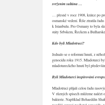
svržením sultána …
… přesně v roce 1908, krátce po pr
osmanské vedení. Říše ztratila řadu 
k Istanbulu. Pro Osmany to byla s
státy Srbskem, Řeckem a Bulharske
Kdo byli Mladotruci?
Jednalo se o reformní hnutí, z něho
genocidu roku 1915. Mladoturci byli
mladotureckého hnutí byl především
Byli Mladoturci inspirováni evrop
Mladotruci přijali celou řadu rasovýc
V různých spisech můžeme nalézt o
bakterie. Například Behaeddin Shaki
později surový pachatel genocidy, n