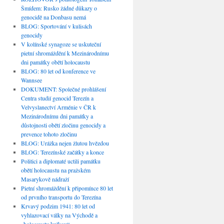
Šmídem: Rusko žádné důkazy o
genocidě na Donbasu nemá
BLOG: Sportování v kulisách
genocidy
V kolínské synagoze se uskuteční
pietní shromáždění k Mezinárodnímu
dni památky obětí holocaustu
BLOG: 80 let od konference ve
Wannsee
DOKUMENT: Společné prohlášení
Centra studií genocid Terezín a
Velvyslanectví Arménie v ČR k
Mezinárodnímu dni památky a
důstojnosti obětí zločinu genocidy a
prevence tohoto zločinu
BLOG: Urážka nejen žlutou hvězdou
BLOG: Terezínské začátky a konce
Politici a diplomaté uctili památku
obětí holocaustu na pražském
Masarykově nádraží
Pietní shromáždění k připomínce 80 let
od prvního transportu do Terezína
Krvavý podzim 1941: 80 let od
vyhlazovací války na Východě a