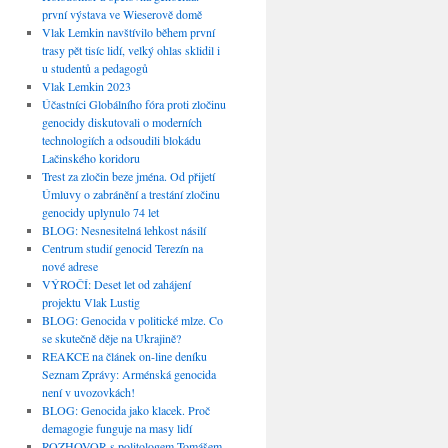
první výstava ve Wieserově domě
Vlak Lemkin navštívilo během první
trasy pět tisíc lidí, velký ohlas sklidil i
u studentů a pedagogů
Vlak Lemkin 2023
Účastníci Globálního fóra proti zločinu
genocidy diskutovali o moderních
technologiích a odsoudili blokádu
Lačinského koridoru
Trest za zločin beze jména. Od přijetí
Úmluvy o zabránění a trestání zločinu
genocidy uplynulo 74 let
BLOG: Nesnesitelná lehkost násilí
Centrum studií genocid Terezín na
nové adrese
VÝROČÍ: Deset let od zahájení
projektu Vlak Lustig
BLOG: Genocida v politické mlze. Co
se skutečně děje na Ukrajině?
REAKCE na článek on-line deníku
Seznam Zprávy: Arménská genocida
není v uvozovkách!
BLOG: Genocida jako klacek. Proč
demagogie funguje na masy lidí
ROZHOVOR s politologem Tomášem