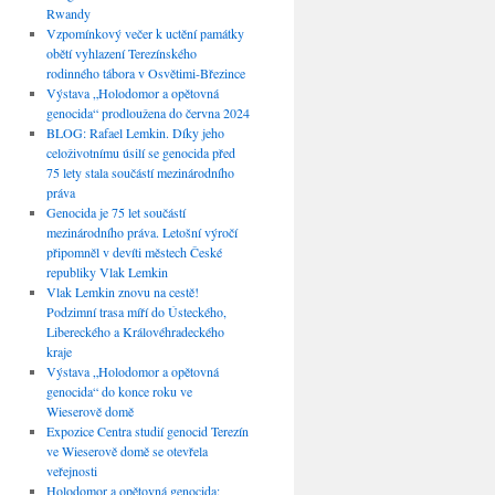
Rwandy
Vzpomínkový večer k uctění památky
obětí vyhlazení Terezínského
rodinného tábora v Osvětimi-Březince
Výstava „Holodomor a opětovná
genocida“ prodloužena do června 2024
BLOG: Rafael Lemkin. Díky jeho
celoživotnímu úsilí se genocida před
75 lety stala součástí mezinárodního
práva
Genocida je 75 let součástí
mezinárodního práva. Letošní výročí
připomněl v devíti městech České
republiky Vlak Lemkin
Vlak Lemkin znovu na cestě!
Podzimní trasa míří do Ústeckého,
Libereckého a Královéhradeckého
kraje
Výstava „Holodomor a opětovná
genocida“ do konce roku ve
Wieserově domě
Expozice Centra studií genocid Terezín
ve Wieserově domě se otevřela
veřejnosti
Holodomor a opětovná genocida: