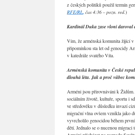
z českých politiků použil termín gen
RFE/RL
, čas 4:36 – pozn. red.
)
Kardinál Duka zase vloni daroval 
Vím, že arménská komunita žijící v
připomínkou sta let od genocidy Ar
v katedrále svatého Víta.
Arménská komunita v České republi
dlouhá léta. Jak a proč vůbec kom
Arméni jsou přirovnáváni k Židům. 
sociálním životě, kultuře, sportu i 
ve středověku v důsledku invazí ciz
migrační vlna ovšem vznikla jako 
vyvrcholilo genocidou během první 
dětí. Jednalo se o nucenou migraci 
Arméni přicházet po rozpadu Sověts