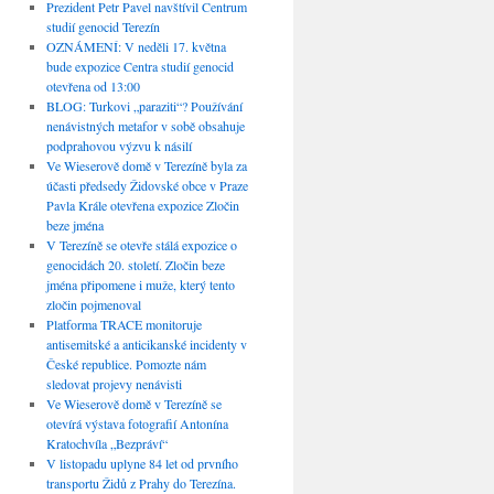
Prezident Petr Pavel navštívil Centrum
studií genocid Terezín
OZNÁMENÍ: V neděli 17. května
bude expozice Centra studií genocid
otevřena od 13:00
BLOG: Turkovi „paraziti“? Používání
nenávistných metafor v sobě obsahuje
podprahovou výzvu k násilí
Ve Wieserově domě v Terezíně byla za
účasti předsedy Židovské obce v Praze
Pavla Krále otevřena expozice Zločin
beze jména
V Terezíně se otevře stálá expozice o
genocidách 20. století. Zločin beze
jména připomene i muže, který tento
zločin pojmenoval
Platforma TRACE monitoruje
antisemitské a anticikanské incidenty v
České republice. Pomozte nám
sledovat projevy nenávisti
Ve Wieserově domě v Terezíně se
otevírá výstava fotografií Antonína
Kratochvíla „Bezpráví“
V listopadu uplyne 84 let od prvního
transportu Židů z Prahy do Terezína.