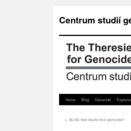
Přejít
k
Centrum studií g
obsahu
webu
Home
Blog
Genocida
Expozic
←
BLOG: Kde všude hrozí genocida?