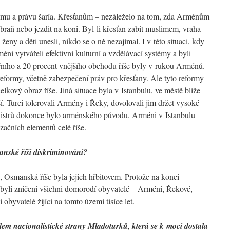
lámu a právu šaría. Křesťanům – nezáleželo na tom, zda Arménům
raň nebo jezdit na koni. Byl-li křesťan zabit muslimem, vraha
eny a děti unesli, nikdo se o ně nezajímal. I v této situaci, kdy
ni vytvářeli efektivní kulturní a vzdělávací systémy a byli
řního a 20 procent vnějšího obchodu říše byly v rukou Arménů.
reformy, včetně zabezpečení práv pro křesťany. Ale tyto reformy
lkový obraz říše. Jiná situace byla v Istanbulu, ve městě blíže
í. Turci tolerovali Armény i Řeky, dovolovali jim držet vysoké
inistrů dokonce bylo arménského původu. Arméni v Istanbulu
začních elementů celé říše.
manské říši diskriminováni?
, Osmanská říše byla jejich hřbitovem. Protože na konci
 byli zničeni všichni domorodí obyvatelé – Arméni, Řekové,
obyvatelé žijící na tomto území tisíce let.
em nacionalistické strany Mladoturků, která se k moci dostala