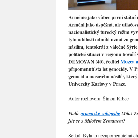
Arménie jako vůbec první státní út
Arméni jako úspěšná, ale utlačov
nacionalistický turecký režim vy
tyto události odmítá uznat za ge
násilím, tentokrát z válečné Sýr
politické situaci v regionu hovoř
DEMOYAN (40), ředitel
Muzea a
připomenutí sta let genocidy. V P
genocid a masového násilí“, který
Univerzity Karlovy v Praze.
Autor rozhovoru: Šimon Krbec
Podle
arménské wikipedie
Miloš Ze
jste se s Milošem Zemanem?
Setkal. Byla to nezapomenutelná chv