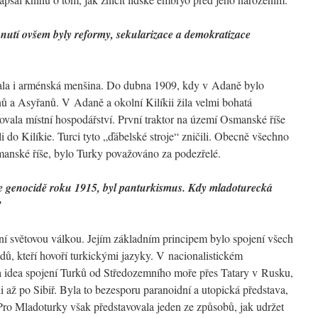
utí ovšem byly reformy, sekularizace a demokratizace
ala i arménská menšina. Do dubna 1909, kdy v Adaně bylo
 a Asyřanů. V Adaně a okolní Kilíkii žila velmi bohatá
vala místní hospodářství. První traktor na území Osmanské říše
 do Kilíkie. Turci tyto „ďábelské stroje“ zničili. Obecně všechno
anské říše, bylo Turky považováno za podezřelé.
 ke genocidě roku 1915, byl panturkismus. Kdy mladoturecká
?
ní světovou válkou. Jejím základním principem bylo spojení všech
ů, kteří hovoří turkickými jazyky. V nacionalistickém
la idea spojení Turků od Středozemního moře přes Tatary v Rusku,
i až po Sibiř. Byla to bezesporu paranoidní a utopická představa,
Pro Mladoturky však představovala jeden ze způsobů, jak udržet