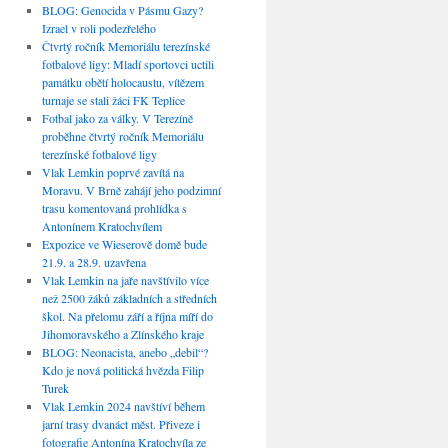
BLOG: Genocida v Pásmu Gazy?
Izrael v roli podezřelého
Čtvrtý ročník Memoriálu terezínské
fotbalové ligy: Mladí sportovci uctili
památku obětí holocaustu, vítězem
turnaje se stali žáci FK Teplice
Fotbal jako za války. V Terezíně
proběhne čtvrtý ročník Memoriálu
terezínské fotbalové ligy
Vlak Lemkin poprvé zavítá na
Moravu. V Brně zahájí jeho podzimní
trasu komentovaná prohlídka s
Antonínem Kratochvílem
Expozice ve Wieserově domě bude
21.9. a 28.9. uzavřena
Vlak Lemkin na jaře navštívilo více
než 2500 žáků základních a středních
škol. Na přelomu září a října míří do
Jihomoravského a Zlínského kraje
BLOG: Neonacista, anebo „debil“?
Kdo je nová politická hvězda Filip
Turek
Vlak Lemkin 2024 navštíví během
jarní trasy dvanáct měst. Přiveze i
fotografie Antonína Kratochvíla ze