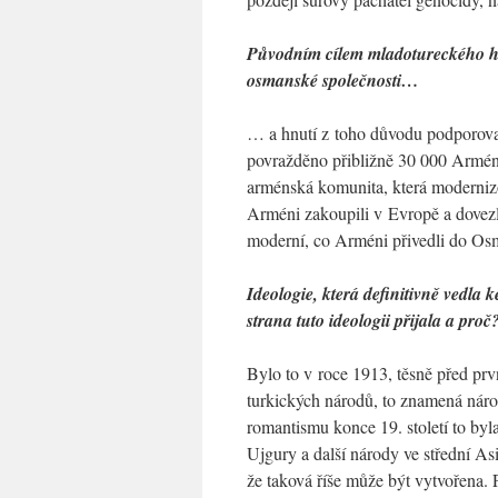
Původním cílem mladotureckého hn
osmanské společnosti…
… a hnutí z toho důvodu podporov
povražděno přibližně 30 000 Arménů
arménská komunita, která modernizo
Arméni zakoupili v Evropě a dovezli
moderní, co Arméni přivedli do Osm
Ideologie, která definitivně vedla
strana tuto ideologii přijala a proč
Bylo to v roce 1913, těsně před prv
turkických národů, to znamená národ
romantismu konce 19. století to by
Ujgury a další národy ve střední Asi
že taková říše může být vytvořena. 