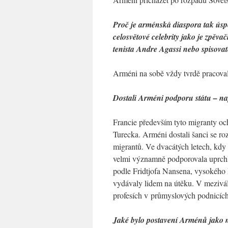
Proč je arménská diaspora tak ús
celosvětové celebrity jako je zpěv
tenista Andre Agassi nebo spisova
Arméni na sobě vždy tvrdě pracovali
Dostali Arméni podporu státu – nap
Francie především tyto migranty och
Turecka. Arméni dostali šanci se ro
migrantů. Ve dvacátých letech, kdy
velmi významně podporovala uprchl
podle Fridtjofa Nansena, vysokého 
vydávaly lidem na útěku. V mezivá
profesích v průmyslových podnicích
Jaké bylo postavení Arménů jako m