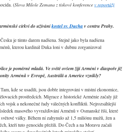
ocida. (
Slova Miloše Zemana z tiskové konference
v reportáži
arménské církvi do užívání
kostel sv. Ducha
v centru Prahy.
 Česku je tímto darem nadšena. Stejně jako byla nadšena
ménů, kterou kardinál Duka loni v dubnu zorganizoval
ce je poměrně mladá. Ve světě ovšem žijí Arméni v diaspoře již
unity Arménů v Evropě, Austrálii a Americe vznikly?
Tam, kde se usadili, jsou dobře integrováni v místní ekonomice,
sdělovacích prostředcích. Migrace z historické Arménie začaly již
ích vojsk a nekonečné řady válečných konfliktů. Nejrozsáhlejší
důsledek masového vyvražďování Arménů v Osmanské říši, které
světové války. Během ní zahynulo až 1,5 miliónu mužů, žen a
těch, kteří tuto genocidu přežili. Do Čech a na Moravu začali
kého svazu v devadesátých letech minulého století.