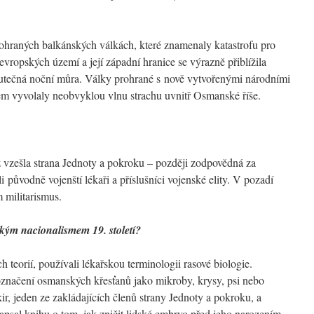
ohraných balkánských válkách, které znamenaly katastrofu pro
evropských území a její západní hranice se výrazně přiblížila
kutečná noční můra. Války prohrané s nově vytvořenými národními
m vyvolaly neobvyklou vlnu strachu uvnitř Osmanské říše.
ž vzešla strana Jednoty a pokroku – později zodpovědná za
 původně vojenští lékaři a příslušníci vojenské elity. V pozadí
 militarismus.
ským nacionalismem 19. století?
h teorií, používali lékařskou terminologii rasové biologie.
značení osmanských křesťanů jako mikroby, krysy, psi nebo
r, jeden ze zakládajících členů strany Jednoty a pokroku, a
apsal knihu o tom, jak zničit lidské embryo před jeho narozením.