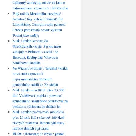
Odborný workshop otevře diskusi o
antisemitismu a nenávisti vůči Romům
Pátý ročník Memoriálu terezínské
fotbalové ligy vyhráli fotbalisté FK
Litoměřicko. Centrum studií genocid
Terezín představilo novou výstavu
Fotbal jako naděje
Vlak Lemkin se vrací do
Středočeského kraje. Šestou trasu
zahajuje v Příbrami a zavítá i do
Berouna, Kralup nad Vltavou a
Mnichova Hradiště
Ve Wieserově domě v Terezíně vzniká
nová stálá expozice k
nejvýznamnějším případům
genocidního násilí ve 20. století
Vlak Lemkin navštívilo přes 23 000
lidí. Vzdělávací projekt k prevenci
genocidního násilí bude pokračovat na
podzim s výhledem do dalších let
Vlak Lemkin za dva roky navštívilo
přes 20 tisíc lidí a více než 160 škol
různých zaměření. Během páté trasy
míří do dalších čtyř krajů
BLOG: Holocaust se ztrácí z paměti