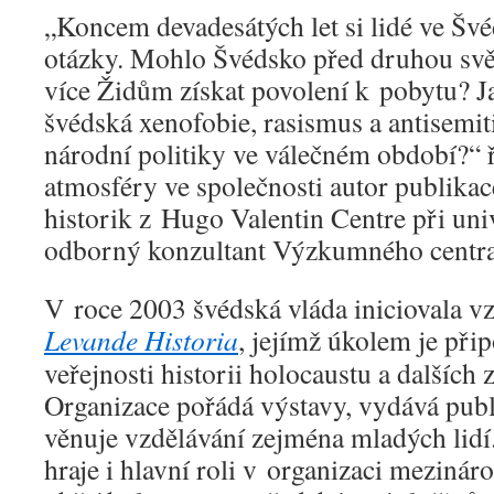
„Koncem devadesátých let si lidé ve Švé
otázky. Mohlo Švédsko před druhou sv
více Židům získat povolení k pobytu? Ja
švédská xenofobie, rasismus a antisemi
národní politiky ve válečném období?“ 
atmosféry ve společnosti autor publikac
historik z Hugo Valentin Centre při uni
odborný konzultant Výzkumného centra 
V roce 2003 švédská vláda iniciovala v
Levande Historia
, jejímž úkolem je při
veřejnosti historii holocaustu a dalších z
Organizace pořádá výstavy, vydává publ
věnuje vzdělávání zejména mladých lidí
hraje i hlavní roli v organizaci meziná