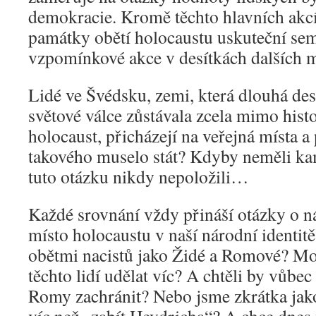
demokracie. Kromě těchto hlavních akcí
památky obětí holocaustu uskuteční sem
vzpomínkové akce v desítkách dalších m
Lidé ve Švédsku, zemi, která dlouhá des
světové válce zůstávala zcela mimo hist
holocaust, přicházejí na veřejná místa a 
takového muselo stát? Kdyby neměli kam
tuto otázku nikdy nepoložili…
Každé srovnání vždy přináší otázky o n
místo holocaustu v naší národní identitě
obětmi nacistů jako Židé a Romové? Mo
těchto lidí udělat víc? A chtěli by vůbec
Romy zachránit? Nebo jsme zkrátka jak