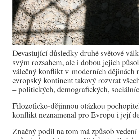
Devastující důsledky druhé světové vál
svým rozsahem, ale i dobou jejich půso
válečný konflikt v moderních dějinách
evropský kontinent takový rozvrat všech
– politických, demografických, sociálníc
Filozoficko-dějinnou otázkou pochopitel
konflikt neznamenal pro Evropu i její de
Značný podíl na tom má způsob vedení t