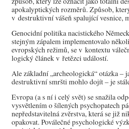
způsob, který lze označit jako totální de
apokalyptických rozměrů. Způsob, který
v destruktivní vášeň spalující vesnice, m
Genocidní politika nacistického Německ
stejným zápalem implementovalo několik
evropských režimů, se v kontextu válečn
logický článek v řetězci událostí.
Ale základní „archeologická“ otázka – j
destruktivní smršti mohlo dojít – je stá
Evropa (a s ní i celý svět) se snažila o
vysvětlením o šílených psychopatech pá
nepředstavitelná zvěrstva, která se již 
opakovat. Poválečné psychologické výz