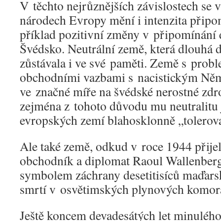
V těchto nejrůznějších závislostech se 
národech Evropy mění i intenzita přip
příklad pozitivní změny v připomínání d
Švédsko. Neutrální země, která dlouhá de
zůstávala i ve své paměti. Země s prob
obchodními vazbami s nacistickým Něm
ve značné míře na švédské nerostné zdr
zejména z tohoto důvodu mu neutralitu 
evropských zemí blahosklonně „tolerova
Ale také země, odkud v roce 1944 přije
obchodník a diplomat Raoul Wallenberg,
symbolem záchrany desetitisíců maďars
smrtí v osvětimských plynových komor
Ještě koncem devadesátých let minulého 