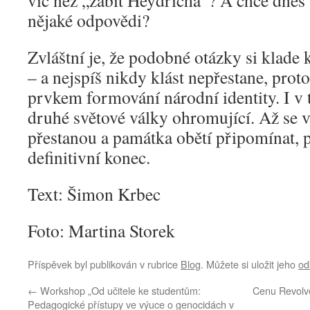
víc než „zabít Heydricha“? A chce dnes
nějaké odpovědi?
Zvláštní je, že podobné otázky si klade
– a nejspíš nikdy klást nepřestane, prot
prvkem formování národní identity. I v 
druhé světové války ohromující. Až se 
přestanou a památka obětí připomínat, p
definitivní konec.
Text: Šimon Krbec
Foto: Martina Storek
Příspěvek byl publikován v rubrice
Blog
. Můžete si uložit jeho
od
←
Workshop „Od učitele ke studentům:
Cenu Revolv
Pedagogické přístupy ve výuce o genocidách v