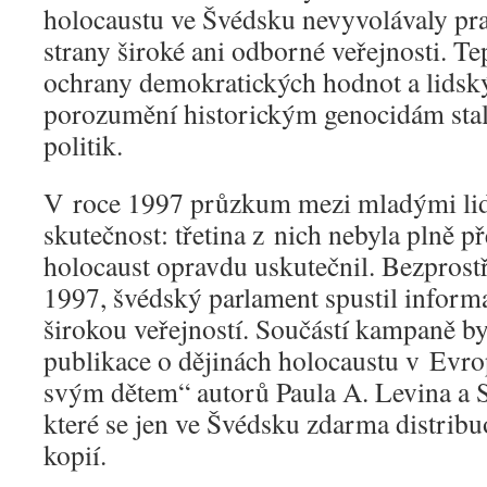
holocaustu ve Švédsku nevyvolávaly pr
strany široké ani odborné veřejnosti. T
ochrany demokratických hodnot a lidský
porozumění historickým genocidám stal
politik.
V roce 1997 průzkum mezi mladými lid
skutečnost: třetina z nich nebyla plně p
holocaust opravdu uskutečnil. Bezprostř
1997, švédský parlament spustil infor
širokou veřejností. Součástí kampaně by
publikace o dějinách holocaustu v Evr
svým dětem“ autorů Paula A. Levina a 
které se jen ve Švédsku zdarma distribu
kopií.