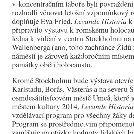
v koncentračním táboře byli povražděni
rozhodli věnovat letošní vzpomínkový r
doplňuje Eva Fried.
Levande Historia
k 
připravilo výstavu k romskému holocaus
ledna k vidění v centru Stockholmu na
Wallenberga (ano, toho zachránce Židů 
náměstí je zároveň každoročním místem 
památky obětí holocaustu.
Kromě Stockholmu bude výstava otevřen
Karlstadu, Borås, Västerås a na severu 
osmdesátitisícovém městě Umeå, které
městem kultury 2014,
Levande Historia
vzdělávací program pro všechny žáky de
Program se prostřednictvím připomenutí
zaměřuje na otázky hodnoty lidských b