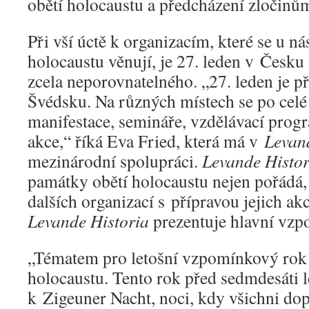
obětí holocaustu a předcházení zločinům 
Při vší úctě k organizacím, které se u n
holocaustu věnují, je 27. leden v Česku
zcela neporovnatelného. „27. leden je 
Švédsku. Na různých místech se po celé
manifestace, semináře, vzdělávací pro
akce,“ říká Eva Fried, která má v
Levan
mezinárodní spolupráci.
Levande Histor
památky obětí holocaustu nejen pořádá,
dalších organizací s přípravou jejich ak
Levande Historia
prezentuje hlavní vzp
„Tématem pro letošní vzpomínkový ro
holocaustu. Tento rok před sedmdesáti 
k Zigeuner Nacht, noci, kdy všichni do