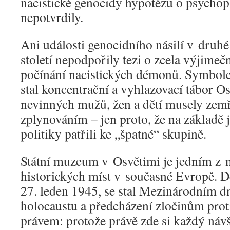
nacistické genocidy hypotézu o psychopa
nepotvrdily.
Ani události genocidního násilí v druh
století nepodpořily tezi o zcela výjime
počínání nacistických démonů. Symbole
stal koncentrační a vyhlazovací tábor Os
nevinných mužů, žen a dětí musely zemř
zplynováním – jen proto, že na základě j
politiky patřili ke „špatné“ skupině.
Státní muzeum v Osvětimi je jedním z n
historických míst v současné Evropě. D
27. leden 1945, se stal Mezinárodním 
holocaustu a předcházení zločinům proti
právem: protože právě zde si každý návš