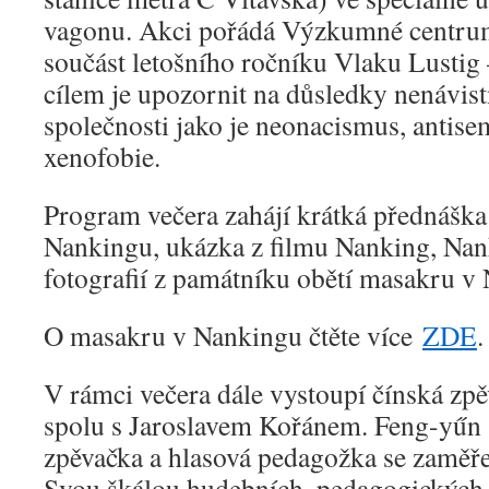
vagonu. Akci pořádá Výzkumné centrum
součást letošního ročníku Vlaku Lustig 
cílem je upozornit na důsledky nenávis
společnosti jako je neonacismus, antise
xenofobie.
Program večera zahájí krátká přednáška
Nankingu, ukázka z filmu Nanking, Nan
fotografií z památníku obětí masakru v
O masakru v Nankingu čtěte více
ZDE
.
V rámci večera dále vystoupí čínská z
spolu s Jaroslavem Kořánem. Feng-yűn 
zpěvačka a hlasová pedagožka se zaměře
Svou škálou hudebních, pedagogických a