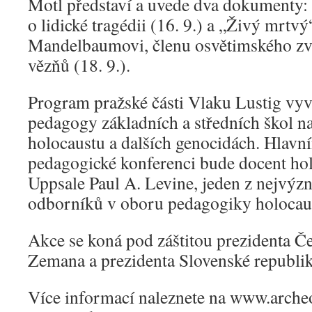
Motl představí a uvede dva dokumenty: 
o lidické tragédii (16. 9.) a „Živý mrtv
Mandelbaumovi, členu osvětimského zv
vězňů (18. 9.).
Program pražské části Vlaku Lustig vyv
pedagogy základních a středních škol n
holocaustu a dalších genocidách. Hlavn
pedagogické konferenci bude docent hol
Uppsale Paul A. Levine, jeden z nejvý
odborníků v oboru pedagogiky holocaus
Akce se koná pod záštitou prezidenta Č
Zemana a prezidenta Slovenské republi
Více informací naleznete na www.archeo