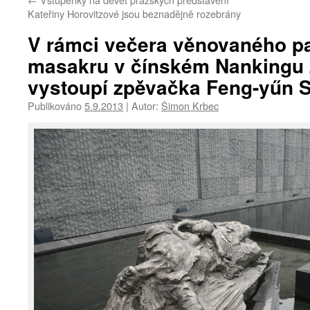
Kateřiny Horovitzové jsou beznadějně rozebrány
V rámci večera věnovaného p
masakru v čínském Nankingu 
vystoupí zpěvačka Feng-yűn 
Publikováno
5.9.2013
|
Autor:
Šimon Krbec