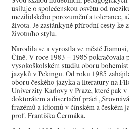
usiluje o společenskou osvětu od mezik
mezilidského porozumění a tolerance, až
života. Je zastánkyně přírodní cesty ke 
životního stylu.
Narodila se a vyrostla ve městě Jiamusi
Číně. V roce 1983 – 1985 pokračovala p
vysokoškolském studiu oboru bohemistik
jazyků v Pekingu. Od roku 1985 zahájil
oboru českého jazyka a literatury na Fil
Univerzity Karlovy v Praze, které pak v
doktorátem a disertační prácí „Srovnáv
frazémů a idiomů v čínském a českém j
prof. Františka Čermáka.