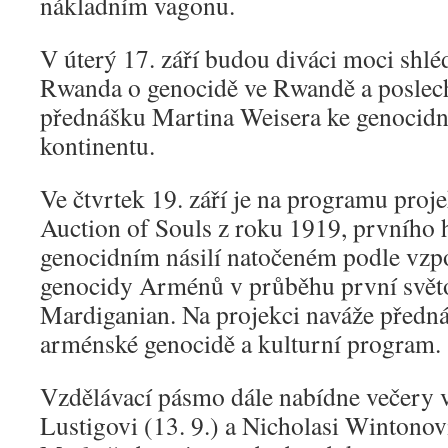
nákladním vagonu.
V úterý 17. září budou diváci moci shlé
Rwanda o genocidě ve Rwandě a poslech
přednášku Martina Weisera ke genocidn
kontinentu.
Ve čtvrtek 19. září je na programu proje
Auction of Souls z roku 1919, prvního 
genocidním násilí natočeném podle vzp
genocidy Arménů v průběhu první svět
Mardiganian. Na projekci naváže předn
arménské genocidě a kulturní program.
Vzdělávací pásmo dále nabídne večery
Lustigovi (13. 9.) a Nicholasi Wintonovi